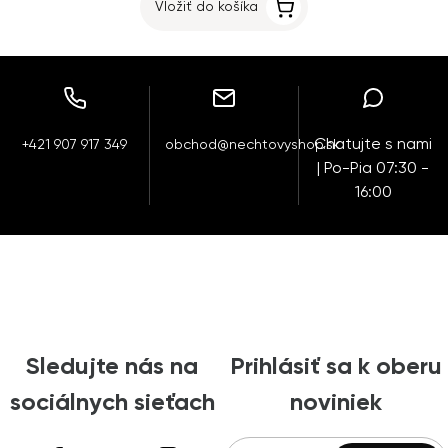
Vložiť do košíka
Chatujte s nami
+421 907 917 349
obchod@nechtovyshop.sk
| Po-Pia 07:30 -
16:00
Sledujte nás na
Prihlásiť sa k oberu
sociálnych sieťach
noviniek