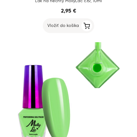
Lak na nechty MollyLac č.67, 10ml
2,95 €
Vložiť do košíka