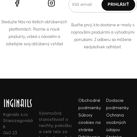
Sledujte Nás na Vašich obľúbených
Buďte prvý, kto dostane e-maily s
platformách. Pozrite si nové
najnovšími produktmi a výhodnými
produkty, videá s návodmi a
ponukami. Z odberu sa môžete
zdieľajte svoj obľúbený vzhľad
kedykoľvek odhlásiť.
Obchodné
Dodacie
podmienky
podmienky
Výnimočná
Inginails s.r.o.
Súbory
Ochrana
starostlivosť o
Starozagorská
cookies na
osobných
nechty, pokožku
6
stránke
údajov
a celé telo za
040 23