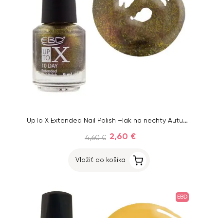
UpTo X Extended Nail Polish –lak na nechty Autumn Night 43, 9 ml
2,60 €
4,60 €
Vložiť do košíka
EBD