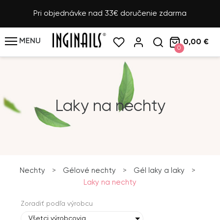
Pri objednávke nad 33€ doručenie zdarma
MENU
0,00 €
0
Laky na nechty
Nechty
>
Gélové nechty
>
Gél laky a laky
>
Laky na nechty
Zoradiť podľa výrobcu
Všetci výrobcovia