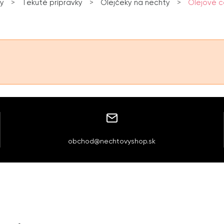
y
>
Tekuté prípravky
>
Olejčeky na nechty
>
Olejové c
obchod@nechtovyshop.sk