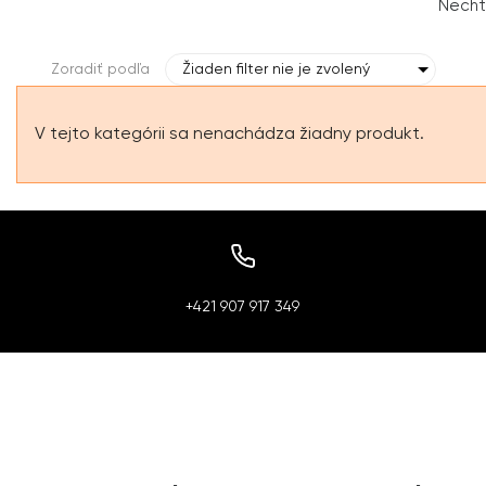
Necht
Zoradiť podľa
Žiaden filter nie je zvolený
V tejto kategórii sa nenachádza žiadny produkt.
+421 907 917 349