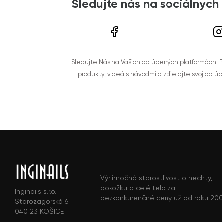
Sledujte nás na sociálnych
Sledujte Nás na Vašich obľúbených platformách. Po
produkty, videá s návodmi a zdieľajte svoj obľú
Výnimočná starostlivosť o nechty,
pokožku a celé telo za
Inginails s.r.o.
bezkonkurenčné ceny už od roku 20
Starozagorská 6
040 23 KOŠICE