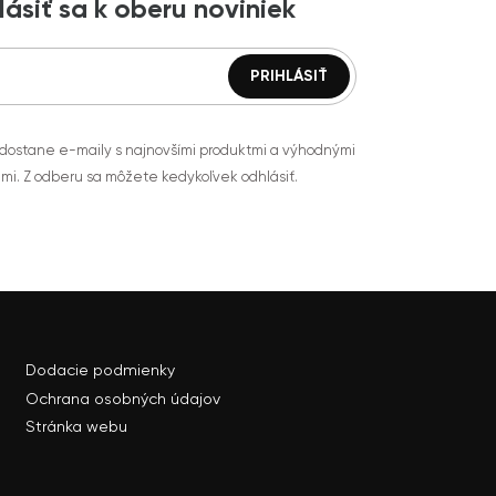
lásiť sa k oberu noviniek
 dostane e-maily s najnovšími produktmi a výhodnými
mi. Z odberu sa môžete kedykoľvek odhlásiť.
Dodacie podmienky
Ochrana osobných údajov
Stránka webu