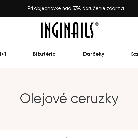
Pri objednávke nad 33€ doručenie zdarma
1+1
Bižutéria
Darčeky
Ko
Olejové ceruzky