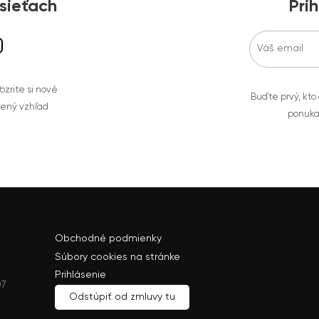
 sieťach
Prih
zrite si nové
Buďte prvý, kto
bený vzhľad
ponuka
Obchodné podmienky
Súbory cookies na stránke
Prihlásenie
07
Odstúpiť od zmluvy tu