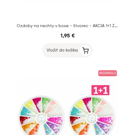
Ozdoby na nechty v boxe - štvorec - AKCIA 1+1 ZADARMO
1,95 €
Vložiť do košíka
INGINAILS