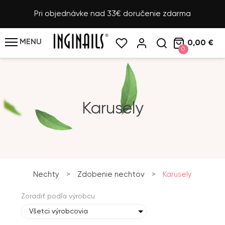
Pri objednávke nad 33€ doručenie zdarma
MENU
0,00 €
0
Karusely
Nechty
>
Zdobenie nechtov
>
Karusely
Zoradiť podľa výrobcu
Všetci výrobcovia