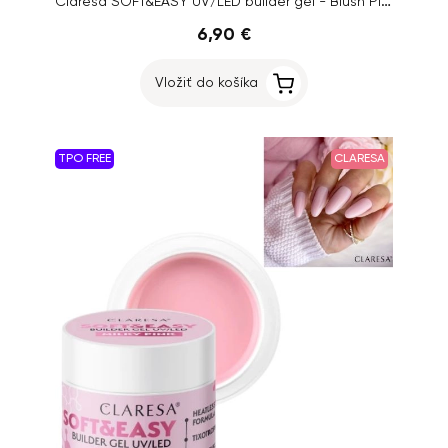
Claresa SOFT&EASY UV/LED builder gel - Blush Pink, 12g
6,90 €
Vložiť do košíka
TPO FREE
CLARESA