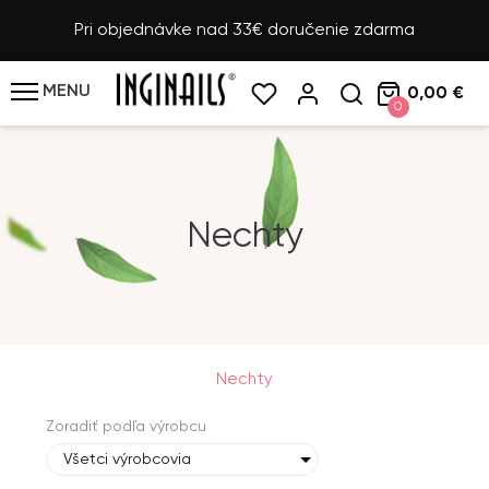
Pri objednávke nad 33€ doručenie zdarma
MENU
0,00 €
0
Nechty
Nechty
Zoradiť podľa výrobcu
Všetci výrobcovia