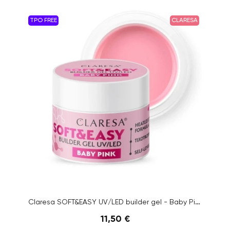
TPO FREE
CLARESA
Claresa SOFT&EASY UV/LED builder gel - Baby Pink, 45g
11,50 €