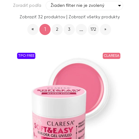
Zoradiť podľa
Žiaden filter nie je zvolený
|
Zobraziť 32 produktov
Zobraziť všetky produkty
«
1
...
2
3
172
»
TPO FREE
CLARESA