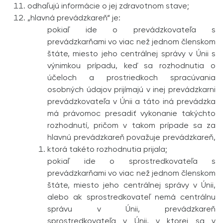
odhaľujú informácie o jej zdravotnom stave;
„hlavná prevádzkareň“ je:
pokiaľ ide o prevádzkovateľa s
prevádzkarňami vo viac než jednom členskom
štáte, miesto jeho centrálnej správy v Únii s
výnimkou prípadu, keď sa rozhodnutia o
účeloch a prostriedkoch spracúvania
osobných údajov prijímajú v inej prevádzkarni
prevádzkovateľa v Únii a táto iná prevádzka
má právomoc presadiť vykonanie takýchto
rozhodnutí, pričom v takom prípade sa za
hlavnú prevádzkareň považuje prevádzkareň,
ktorá takéto rozhodnutia prijala;
pokiaľ ide o sprostredkovateľa s
prevádzkarňami vo viac než jednom členskom
štáte, miesto jeho centrálnej správy v Únii,
alebo ak sprostredkovateľ nemá centrálnu
správu v Únii, prevádzkareň
sprostredkovateľa v Únii, v ktorej sa v