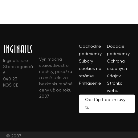
Obchodné
Dodacie
podmienky
podmienky
Výnimočná
Inginails s.r.o.
Súbory
Ochrana
starostlivosť o
Starozagorská
cookies na
osobných
nechty, pokožku
6
stránke
údajov
a celé telo za
040 23
Prihlásenie
Stránka
bezkonkurenčné
KOŠICE
ceny už od roku
webu
2007
Odstúpiť od zmluvy
tu
© 2007