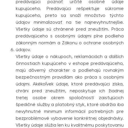
predávajúci poznať určité osobné údaje
kupujúceho. Predávajúci rešpektuje súkromie
kupujúceho, preto sa snaží množstvo týchto
údajov minimalizovať na tie najnevyhnutnejšie.
Všetky údaje sú chránené pred zneužitím. Práca
predávajúceho s osobnými údajmi plne podlieha
zákonným normám a Zákonu o ochrane osobných
údajov.
Všetky údaje o nákupoch, reklamáciách a ďalších
činnostiach kupujúceho v eshope predávajúceho,
majú dôverný charakter a podliehajú rovnakým
bezpečnostným pravidlám ako práca s osobnými
údajmi. Akékoľvek údaje, ktoré predávajúci získa,
chráni pred zneužitím, neposkytuje ich žiadnej
tretej osobe okrem spoločností zaisťujúcich
špedičné služby a platobný styk, ktoré obdržia iba
nevyhnutné minimum informácií potrebných pre
bezproblémové vybavenie konkrétnej objednávky.
Všetky údaje slúžia len ku kvalitnému poskytovaniu