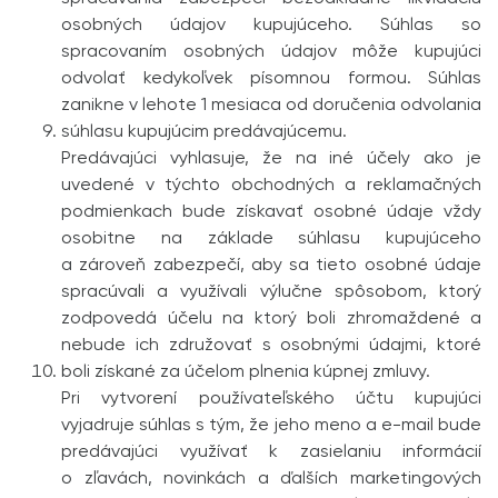
osobných údajov kupujúceho. Súhlas so
spracovaním osobných údajov môže kupujúci
odvolať kedykoľvek písomnou formou. Súhlas
zanikne v lehote 1 mesiaca od doručenia odvolania
súhlasu kupujúcim predávajúcemu.
Predávajúci vyhlasuje, že na iné účely ako je
uvedené v týchto obchodných a reklamačných
podmienkach bude získavať osobné údaje vždy
osobitne na základe súhlasu kupujúceho
a zároveň zabezpečí, aby sa tieto osobné údaje
spracúvali a využívali výlučne spôsobom, ktorý
zodpovedá účelu na ktorý boli zhromaždené a
nebude ich združovať s osobnými údajmi, ktoré
boli získané za účelom plnenia kúpnej zmluvy.
Pri vytvorení používateľského účtu kupujúci
vyjadruje súhlas s tým, že jeho meno a e-mail bude
predávajúci využívať k zasielaniu informácií
o zľavách, novinkách a ďalších marketingových