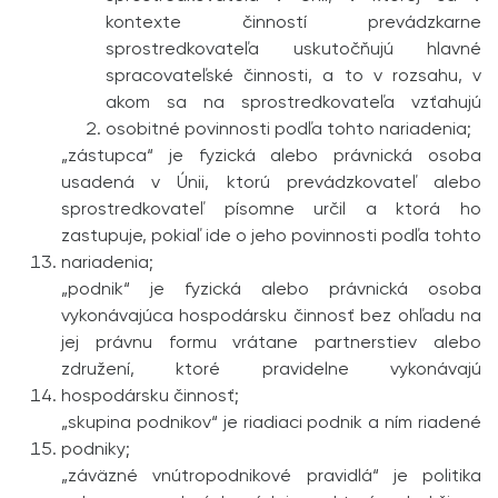
kontexte činností prevádzkarne
sprostredkovateľa uskutočňujú hlavné
spracovateľské činnosti, a to v rozsahu, v
akom sa na sprostredkovateľa vzťahujú
osobitné povinnosti podľa tohto nariadenia;
„zástupca“ je fyzická alebo právnická osoba
usadená v Únii, ktorú prevádzkovateľ alebo
sprostredkovateľ písomne určil a ktorá ho
zastupuje, pokiaľ ide o jeho povinnosti podľa tohto
nariadenia;
„podnik“ je fyzická alebo právnická osoba
vykonávajúca hospodársku činnosť bez ohľadu na
jej právnu formu vrátane partnerstiev alebo
združení, ktoré pravidelne vykonávajú
hospodársku činnosť;
„skupina podnikov“ je riadiaci podnik a ním riadené
podniky;
„záväzné vnútropodnikové pravidlá“ je politika