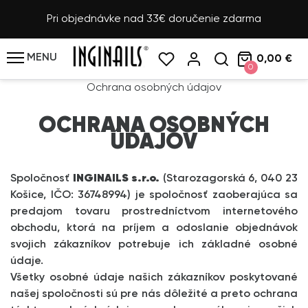
Pri objednávke nad 33€ doručenie zdarma
MENU
0,00 €
0
Ochrana osobných údajov
OCHRANA OSOBNÝCH
ÚDAJOV
Spoločnosť
INGINAILS s.r.o.
(Starozagorská 6, 040 23
Košice, IČO: 36748994) je spoločnosť zaoberajúca sa
predajom tovaru prostredníctvom internetového
obchodu, ktorá na príjem a odoslanie objednávok
svojich zákazníkov potrebuje ich základné osobné
údaje.
Všetky osobné údaje našich zákazníkov poskytované
našej spoločnosti sú pre nás dôležité a preto ochrana