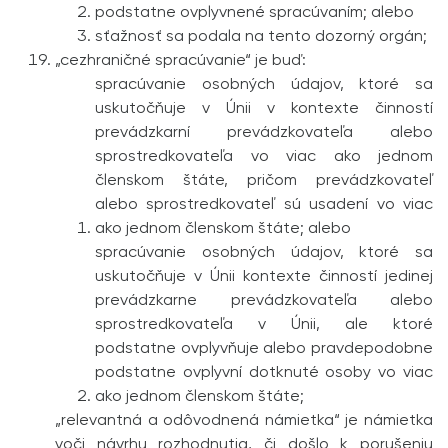
podstatne ovplyvnené spracúvaním; alebo
sťažnosť sa podala na tento dozorný orgán;
„cezhraničné spracúvanie“ je buď:
spracúvanie osobných údajov, ktoré sa
uskutočňuje v Únii v kontexte činností
prevádzkarní prevádzkovateľa alebo
sprostredkovateľa vo viac ako jednom
členskom štáte, pričom prevádzkovateľ
alebo sprostredkovateľ sú usadení vo viac
ako jednom členskom štáte; alebo
spracúvanie osobných údajov, ktoré sa
uskutočňuje v Únii kontexte činností jedinej
prevádzkarne prevádzko­vateľa alebo
sprostredkovateľa v Únii, ale ktoré
podstatne ovplyvňuje alebo pravdepodobne
podstatne ovplyvní dotknuté osoby vo viac
ako jednom členskom štáte;
„relevantná a odôvodnená námietka“ je námietka
voči návrhu rozhodnutia, či došlo k porušeniu