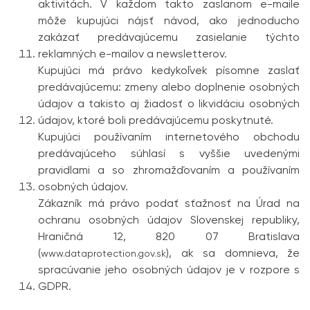
aktivitách. V každom takto zaslanom e-maile
môže kupujúci nájsť návod, ako jednoducho
zakázať predávajúcemu zasielanie týchto
reklamných e-mailov a newsletterov.
Kupujúci má právo kedykoľvek písomne zaslať
predávajúcemu: zmeny alebo doplnenie osobných
údajov a takisto aj žiadosť o likvidáciu osobných
údajov, ktoré boli predávajúcemu poskytnuté.
Kupujúci používaním internetového obchodu
predávajúceho súhlasí s vyššie uvedenými
pravidlami a so zhromažďovaním a používaním
osobných údajov.
Zákazník má právo podať sťažnosť na Úrad na
ochranu osobných údajov Slovenskej republiky,
Hraničná 12, 820 07 Bratislava
(
), ak sa domnieva, že
www.dataprotection.gov.sk
spracúvanie jeho osobných údajov je v rozpore s
GDPR.