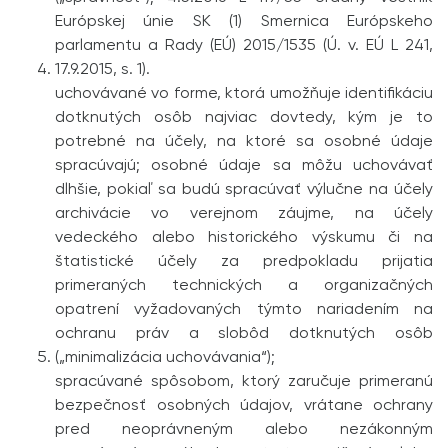
Európskej únie SK (1) Smernica Európskeho
parlamentu a Rady (EÚ) 2015/1535 (Ú. v. EÚ L 241,
17.9.2015, s. 1).
uchovávané vo forme, ktorá umožňuje identifikáciu
dotknutých osôb najviac dovtedy, kým je to
potrebné na účely, na ktoré sa osobné údaje
spracúvajú; osobné údaje sa môžu uchovávať
dlhšie, pokiaľ sa budú spracúvať výlučne na účely
archivácie vo verejnom záujme, na účely
vedeckého alebo historického výskumu či na
štatistické účely za predpokladu prijatia
primeraných technických a organizačných
opatrení vyžadovaných týmto nariadením na
ochranu práv a slobôd dotknutých osôb
(„minimalizácia uchovávania“);
spracúvané spôsobom, ktorý zaručuje primeranú
bezpečnosť osobných údajov, vrátane ochrany
pred neoprávneným alebo nezákonným