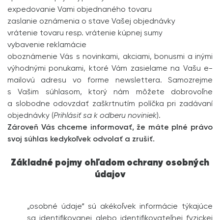
expedovanie Vami objednaného tovaru
zaslanie oznámenia o stave Vašej objednávky
vrátenie tovaru resp. vrátenie kúpnej sumy
vybavenie reklamácie
oboznámenie Vás s novinkami, akciami, bonusmi a inými
výhodnými ponukami, ktoré Vám zasielame na Vašu e-
mailovú adresu vo forme newslettera. Samozrejme
s Vašim súhlasom, ktorý nám môžete dobrovoľne
a slobodne odovzdať zaškrtnutím políčka pri zadávaní
objednávky (
Prihlásiť sa k odberu noviniek
).
Zároveň Vás chceme informovať, že máte plné právo
svoj súhlas kedykoľvek odvolať a zrušiť.
Základné pojmy ohľadom ochrany osobných
údajov
„osobné údaje“ sú akékoľvek informácie týkajúce
sa identifikovanej alebo identifikovateľnej fyzickej