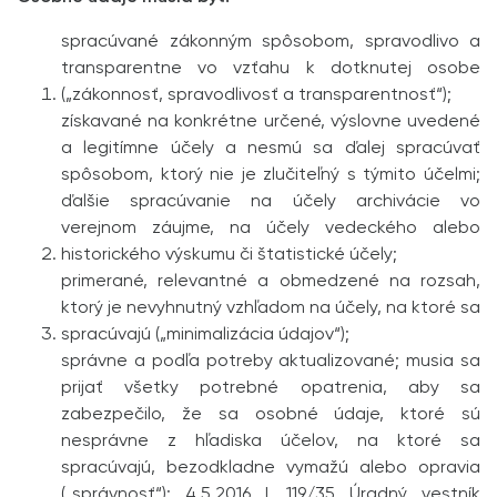
spracúvané zákonným spôsobom, spravodlivo a
transparentne vo vzťahu k dotknutej osobe
(„zákonnosť, spravo­dlivosť a transparentnosť“);
získavané na konkrétne určené, výslovne uvedené
a legitímne účely a nesmú sa ďalej spracúvať
spôsobom, ktorý nie je zlučiteľný s týmito účelmi;
ďalšie spracúvanie na účely archivácie vo
verejnom záujme, na účely vedeckého alebo
historického výskumu či štatistické účely;
primerané, relevantné a obmedzené na rozsah,
ktorý je nevyhnutný vzhľadom na účely, na ktoré sa
spracúvajú („minimalizácia údajov“);
správne a podľa potreby aktualizované; musia sa
prijať všetky potrebné opatrenia, aby sa
zabezpečilo, že sa osobné údaje, ktoré sú
nesprávne z hľadiska účelov, na ktoré sa
spracúvajú, bezodkladne vymažú alebo opravia
(„správnosť“); 4.5.2016 L 119/35 Úradný vestník