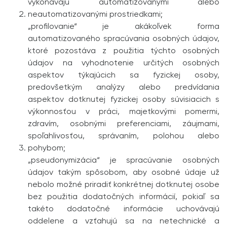
vykonávajú automatizovanými alebo
neautomatizovanými prostriedkami;
„profilovanie“ je akákoľvek forma
automatizovaného spracúvania osobných údajov,
ktoré pozostáva z použitia týchto osobných
údajov na vyhodnotenie určitých osobných
aspektov týkajúcich sa fyzickej osoby,
predovšetkým analýzy alebo predvídania
aspektov dotknutej fyzickej osoby súvisiacich s
výkonnosťou v práci, majetkovými pomermi,
zdravím, osobnými preferenciami, záujmami,
spoľahlivosťou, správaním, polohou alebo
pohybom;
„pseudonymizácia“ je spracúvanie osobných
údajov takým spôsobom, aby osobné údaje už
nebolo možné priradiť konkrétnej dotknutej osobe
bez použitia dodatočných informácií, pokiaľ sa
takéto dodatočné informácie uchovávajú
oddelene a vzťahujú sa na netechnické a