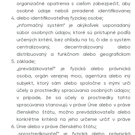
organizačné opatrenia s cieľom zabezpečiť, aby
osobné údaje neboli priradené identifikovanej
alebo identifikovateľnej fyzickej osobe;
„informačný systém“ je akýkoľvek usporiadaný
súbor osobných údajov, ktoré sú prístupné podľa
určených kritérií, bez ohľadu na to, či ide o systém
centralizovaný, decentralizovaný alebo
distribuovaný a funkčnom alebo geografickom
základe;
„prevádzkovateľ“ je fyzická alebo právnická
osoba, orgán verejnej moci, agentúra alebo iný
subjekt, ktorý sám alebo spoločne s inými určí
účely a prostriedky spracúvania osobných údajov;
v prípade, že sa účely a prostriedky tohto
spracúvania stanovujú v práve Únie alebo v práve
členského štátu, možno prevádzkovateľa alebo
konkrétne kritériá na jeho určenie určiť v práve
Únie alebo v práve členského štátu;
„sprostredkovateľ“ je fyzická alebo právnická