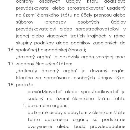
ochrany osobných údajov, ktorú dodržiava
prevádzkovateľ alebo sprostredkovateľ usadený
na území členského štátu na účely prenosu alebo
súborov prenosov osobných údajov
prevádzkovateľovi alebo sprostredkovateľovi v
jednej alebo viacerých tretích krajinách v rámci
skupiny podnikov alebo podnikov zapojených do
spoločnej hospodárskej činnosti;
„dozorný orgán“ je nezávislý orgán verejnej moci
zriadený členským štátom
„dotknutý dozorný orgán“ je dozorný orgán,
ktorého sa spracúvanie osobných údajov týka,
pretože:
prevádzkovateľ alebo sprostredkovateľ je
sadený na území členského štátu tohto
dozorného orgánu;
dotknuté osoby s pobytom v členskom štáte
tohto dozorného orgánu sú podstatne
ovplyvnené alebo budú pravdepodobne