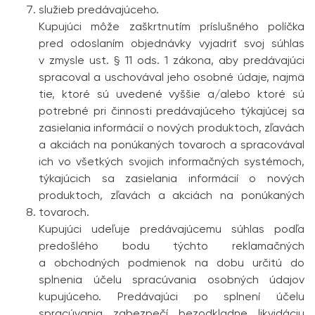
služieb predávajúceho.
Kupujúci môže zaškrtnutím príslušného políčka
pred odoslaním objednávky vyjadriť svoj súhlas
v zmysle ust. § 11 ods. 1 zákona, aby predávajúci
spracoval a uschovával jeho osobné údaje, najmä
tie, ktoré sú uvedené vyššie a/alebo ktoré sú
potrebné pri činnosti predávajúceho týkajúcej sa
zasielania informácií o nových produktoch, zľavách
a akciách na ponúkaných tovaroch a spracovával
ich vo všetkých svojich informačných systémoch,
týkajúcich sa zasielania informácií o nových
produktoch, zľavách a akciách na ponúkaných
tovaroch.
Kupujúci udeľuje predávajúcemu súhlas podľa
predošlého bodu týchto reklamačných
a obchodných podmienok na dobu určitú do
splnenia účelu spracúvania osobných údajov
kupujúceho. Predávajúci po splnení účelu
spracúvania zabezpečí bezodkladne likvidáciu