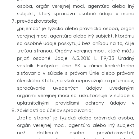
osoba, orgán verejnej moci, agentúra alebo iný
subjekt, ktorý spracúva osobné údaje v mene
prevádzkovateľa;
„príjemca“ je fyzická alebo právnická osoba, orgán
verejnej moci, agentúra alebo iný subjekt, ktorému
sa osobné údaje poskytujú bez ohľadu na to, či je
treťou stranou. Orgány verejnej moci, ktoré môžu
prijať osobné údaje 4.5.2016 L 119/33 Úradný
vestník Európskej únie SK v rámci konkrétneho
zisťovania v súlade s právom Únie alebo právom
členského štátu, sa však nepovažujú za príjemcov;
spracúvanie uvedených údajov uvedenými
orgánmi verejnej moci sa uskutočňuje v súlade s
uplatni­teľnými pravidlami ochrany údajov v
závislosti od účelov spracúvania;
„tretia strana“ je fyzická alebo právnická osoba,
orgán verejnej moci, agentúra alebo iný subjekt
než dotknutá osoba, prevádzkovateľ,