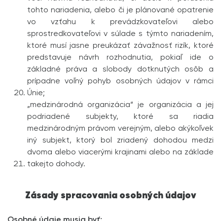
tohto nariadenia, alebo či je plánované opatrenie
vo vzťahu k prevádzkovateľovi alebo
sprostredkovateľovi v súlade s týmto nariadením,
ktoré musí jasne preukázať závažnosť rizík, ktoré
predstavuje návrh rozhodnutia, pokiaľ ide o
základné práva a slobody dotknutých osôb a
prípadne voľný pohyb osobných údajov v rámci
Únie;
„medzinárodná organizácia“ je organizácia a jej
podriadené subjekty, ktoré sa riadia
medzinárodným právom verejným, alebo akýkoľvek
iný subjekt, ktorý bol zriadený dohodou medzi
dvoma alebo viacerými krajinami alebo na základe
takejto dohody.
Zásady spracovania osobných údajov
Osobné údaje musia byť: