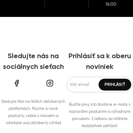
16:00
Sledujte nás na
Prihlásiť sa k oberu
sociálnych sieťach
noviniek
Sledujte Nás na Vašich obľúbených
Buďte prvý, kto dostane e-maily s
platformách. Pozrite si nové
najnovšími produktmi a výhodnými
produkty, videá s návodmi a
ponukami. Z odberu sa môžete
zdieľajte svoj obľúbený vzhľad
kedykoľvek odhlásiť.