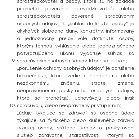
sprostredkovateľ a osoby, ktoré sú na základe
priameho poverenia prevádzkovateľa alebo
sprostred­kovateľa poverené spracúvaním
osobných údajov; 11. „súhlas dotknutej osoby“ je
akýkoľvek slobodne daný, konkrétny, informovaný
a jednoznačný prejav vôle dotknutej osoby,
ktorým formou vyhlásenia alebo jednoznačného
potvrdzujúceho úkonu vyjadruje súhlas so
spracúvaním osobných údajov, ktoré sa jej týka;
„porušenie ochrany osobných údajov“ je porušenie
bezpečnosti, ktoré vedie k náhodnému alebo
nezákonnému zničeniu, strate, zmene,
neoprávnenému poskytnutiu osobných údajov,
ktoré sa prenášajú, uchovávajú alebo inak
spracúvajú, alebo neoprávnený prístup k nim;
„údaje týkajúce sa zdravia“ sú osobné údaje
týkajúce sa fyzického alebo duševného zdravia
fyzickej osoby, vrátane údajov o poskytovaní
služieb zdravotnej starostlivosti, ktorými sa