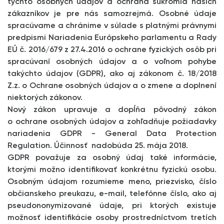
týchto osobných údajov a ochrana súkromia našich
zákazníkov je pre nás samozrejmá. Osobné údaje
spracúvame a chránime v súlade s platnými právnymi
predpismi Nariadenia Európskeho parlamentu a Rady
EÚ č. 2016/679 z 27.4.2016 o ochrane fyzických osôb pri
spracúvaní osobných údajov a o voľnom pohybe
takýchto údajov (GDPR), ako aj zákonom č. 18/2018
Z.z. o Ochrane osobných údajov a o zmene a doplnení
niektorých zákonov.
Nový zákon upravuje a dopĺňa pôvodný zákon
o ochrane osobných údajov a zohľadňuje požiadavky
nariadenia GDPR - General Data Protection
Regulation. Účinnosť nadobúda 25. mája 2018.
GDPR považuje za osobný údaj také informácie,
ktorými možno identifikovať konkrétnu fyzickú osobu.
Osobným údajom rozumieme meno, priezvisko, číslo
občianskeho preukazu, e-mail, telefónne číslo, ako aj
pseudononymizované údaje, pri ktorých existuje
možnosť identifikácie osoby prostredníctvom tretích