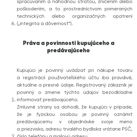
spracúvaním a náhodnou stratou, zničením alebo
poškodením, a to prostredníctvom primeraných
technických alebo organizačných opatrení
(„integrita a dôvernosť“).
Práva a povinnosti kupujúceho a
predávajúceho
Kupujúci je povinný uvádzať pri nákupe tovaru
a registrácií používateľského účtu iba pravdivé,
aktuálne a presné údaje. Registrovaný zákazník je
povinný o zmene týchto údajov bezodkladne
informovať predávajúceho.
Zmluvné strany sa dohodli, že kupujúci v prípade,
že je fyzickou osobou je povinný oznámiť
predávajúcemu v objednávke svoje meno
a priezvisko, adresu trvalého bydliska vrátane PSČ,
číslo telefónu a mailovú adresu.