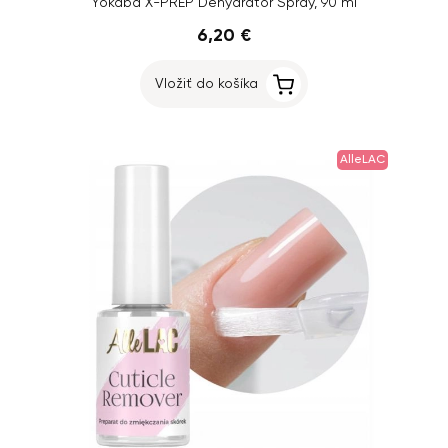
Yokaba X-PREP Dehydrator Spray, 90 ml
6,20 €
Vložiť do košíka
AlleLAC