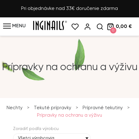
Pri objednávke nad 33€ doručenie zdarma
MENU
0,00 €
0
Prípravky na ochranu a výživu
Nechty
>
Tekuté prípravky
>
Prípravné tekutiny
>
Prípravky na ochranu a výživu
Zoradiť podľa výrobcu
Všetci výrobcovia