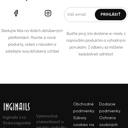
Sledujte Nás na Vašich obľúbených
Buďte prvý, kto dostane e-maily s
platformách. Pozrite si nové
najnovšími produktmi a výhodnými
produkty, videá s návodmi a
ponukami. Z odberu sa môžete
zdieľajte svoj obľúbený vzhľad
kedykoľvek odhlásiť.
Obchodné
Dodacie
podmienky
podmienky
Výnimočná
Inginails s.r.o.
Súbory
Ochrana
starostlivosť o
Starozagorská
cookies na
osobných
nechty, pokožku