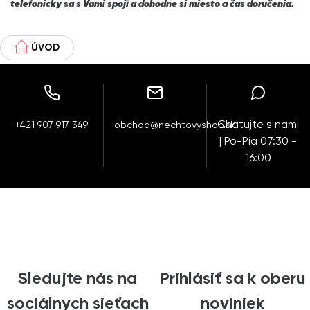
telefonicky sa s Vami spojí a dohodne si miesto a čas doručenia.
ÚVOD
Chatujte s nami
+421 907 917 349
obchod@nechtovyshop.sk
| Po-Pia 07:30 -
16:00
Sledujte nás na
Prihlásiť sa k oberu
sociálnych sieťach
noviniek