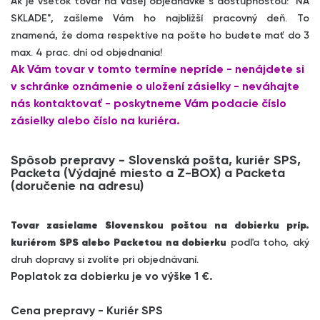
Ak je všetok tovar na Vašej objednávke s dostupnosťou: "NA
SKLADE", zašleme Vám ho najbližší pracovný deň. To
znamená, že doma respektíve na pošte ho budete mať do 3
max. 4 prac. dní od objednania!
Ak Vám tovar v tomto termíne nepríde - nenájdete si
v schránke oznámenie o uložení zásielky - neváhajte
nás kontaktovať - poskytneme Vám podacie číslo
zásielky alebo číslo na kuriéra.
Spôsob prepravy - Slovenská pošta, kuriér SPS,
Packeta (Výdajné miesto a Z-BOX) a Packeta
(doručenie na adresu)
Tovar zasielame Slovenskou poštou na dobierku príp.
kuriérom SPS alebo Packetou na dobierku
podľa toho, aký
druh dopravy si zvolíte pri objednávaní.
Poplatok za dobierku je vo výške 1 €.
Cena prepravy - Kuriér SPS