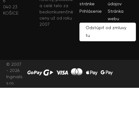
6
stránke
údajov
a celé telo za
040 23
Prihlásenie
Stránka
bezkonkurenčné
KOŠICE
ceny už od roku
webu
2007
Odstúpiť od zmluvy
tu
© 2007
- 2026
Inginails
s.r.o.