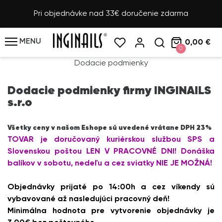
Pri objednávke nad 33€ doručenie zdarma
MENU
0,00 €
0
Dodacie podmienky
Dodacie podmienky firmy INGINAILS
s.r.o
Všetky ceny v našom Eshope sú uvedené vrátane DPH 23%
TOVAR je doručovaný kuriérskou službou SPS a
Slovenskou poštou LEN V PRACOVNÉ DNI! Donáška
balíkov v sobotu, nedeľu a cez sviatky NIE JE MOŽNÁ!
Objednávky prijaté po 14:00h a cez víkendy sú
vybavované až nasledujúci pracovný deň!
Minimálna hodnota pre vytvorenie objednávky je