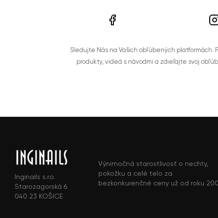
Sledujte Nás na Vašich obľúbených platformách. Po
produkty, videá s návodmi a zdieľajte svoj obľú
Výnimočná starostlivosť o nechty,
pokožku a celé telo za
Inginails s.r.o.
bezkonkurenčné ceny už od roku 20
Starozagorská 6
040 23 KOŠICE