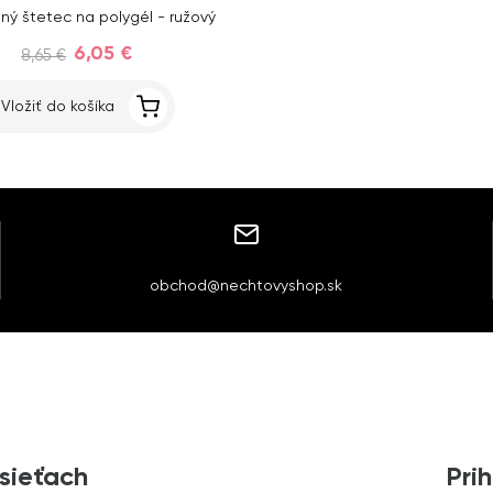
ný štetec na polygél - ružový
6,05 €
8,65 €
Vložiť do košíka
obchod@nechtovyshop.sk
 sieťach
Prih