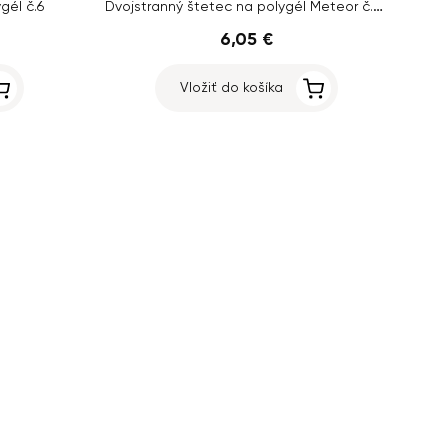
Dvojstranný štetec na polygél Meteor č.8 - čierny s krytom
gél č.6
6,05 €
Vložiť do košíka