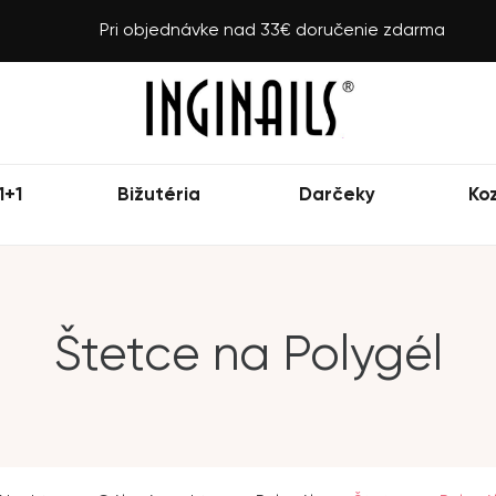
Pri objednávke nad 33€ doručenie zdarma
1+1
Bižutéria
Darčeky
Ko
Štetce na Polygél