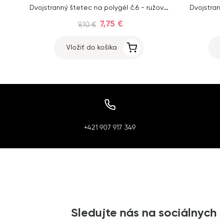
Dvojstranný štetec na polygél č.6 - ružový s krytom
Dvojstran
7,75 €
9,10 €
Vložiť do košíka
+421 907 917 349
Sledujte nás na sociálnych