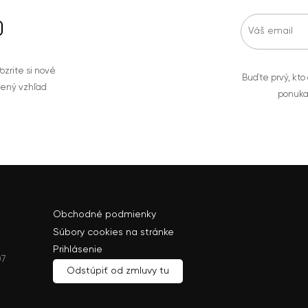
zrite si nové
Buďte prvý, kto
bený vzhľad
ponuka
Obchodné podmienky
Súbory cookies na stránke
Prihlásenie
07
Odstúpiť od zmluvy tu