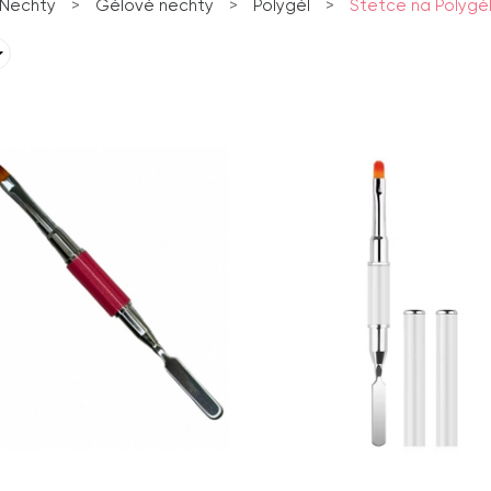
Nechty
>
Gélové nechty
>
Polygél
>
Štetce na Polygé