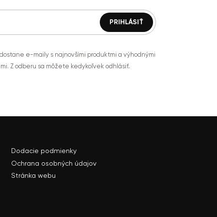
 dostane e-maily s najnovšími produktmi a výhodnými
mi. Z odberu sa môžete kedykoľvek odhlásiť.
Dodacie podmienky
Ochrana osobných údajov
Stránka webu