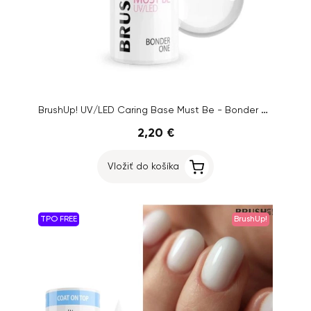
BrushUp! UV/LED Caring Base Must Be - Bonder One All Clear, 5g
2,20 €
Vložiť do košíka
TPO FREE
BrushUp!