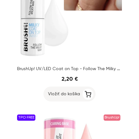
BrushUp! UV/LED Coat on Top - Follow The Milky Way, 5g
2,20 €
Vložiť do košíka
TPO FREE
BrushUp!