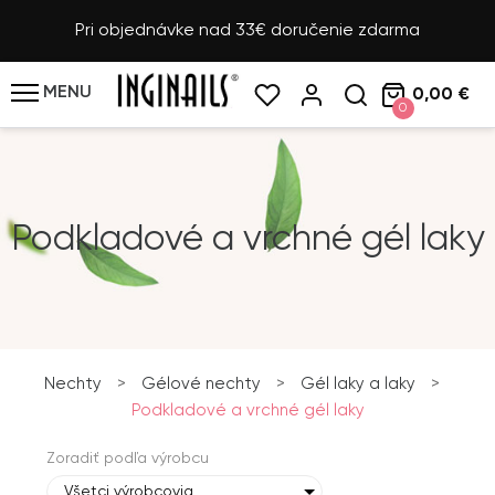
Pri objednávke nad 33€ doručenie zdarma
MENU
0,00 €
0
Podkladové a vrchné gél laky
Nechty
>
Gélové nechty
>
Gél laky a laky
>
Podkladové a vrchné gél laky
Zoradiť podľa výrobcu
Všetci výrobcovia