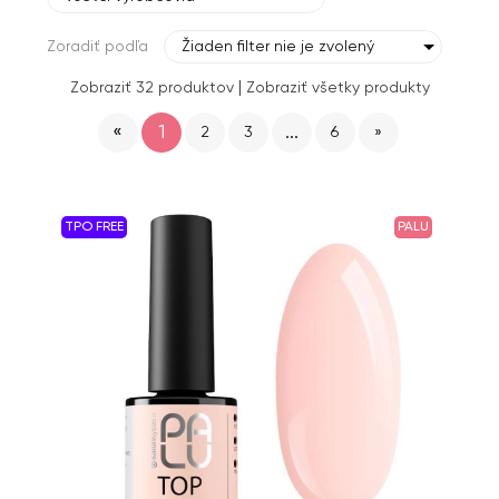
Zoradiť podľa
Žiaden filter nie je zvolený
|
Zobraziť 32 produktov
Zobraziť všetky produkty
«
1
...
2
3
6
»
TPO FREE
PALU