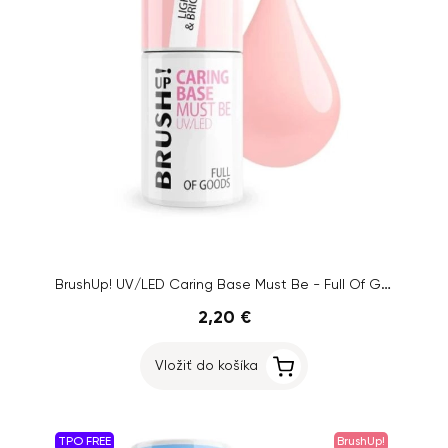
BrushUp! UV/LED Caring Base Must Be - Full Of Goods Light & Bright, 5g
2,20 €
Vložiť do košíka
TPO FREE
BrushUp!