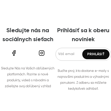
Sledujte nás na
Prihlásiť sa k oberu
sociálnych sieťach
noviniek
Sledujte Nás na Vašich obľúbených
Buďte prvý, kto dostane e-maily s
platformách. Pozrite si nové
najnovšími produktmi a výhodnými
produkty, videá s návodmi a
ponukami. Z odberu sa môžete
zdieľajte svoj obľúbený vzhľad
kedykoľvek odhlásiť.