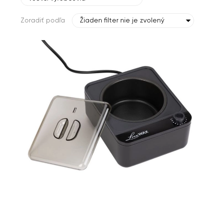
Zoradiť podľa
Žiaden filter nie je zvolený