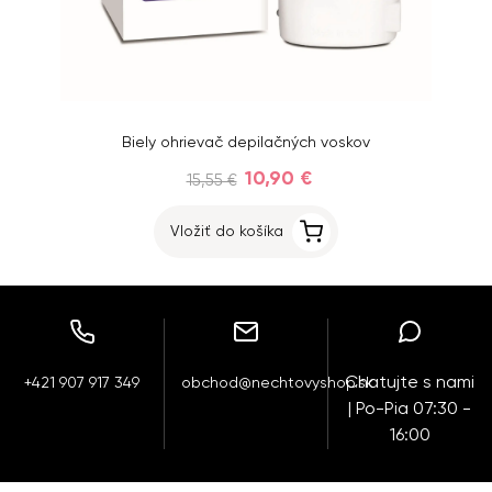
Biely ohrievač depilačných voskov
10,90 €
15,55 €
Vložiť do košíka
Chatujte s nami
+421 907 917 349
obchod@nechtovyshop.sk
| Po-Pia 07:30 -
16:00