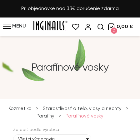
Pri objednávke nad 33€ doručenie zdarma
MENU
0,00 €
0
Parafínové vosky
Kozmetika
>
Starostlivosť o telo, vlasy a nechty
>
Parafíny
>
Parafínové vosky
Zoradiť podľa výrobcu
Všetci výrobcovia