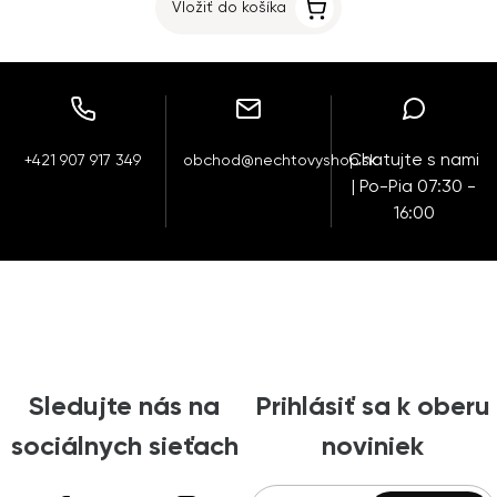
Vložiť do košíka
Chatujte s nami
+421 907 917 349
obchod@nechtovyshop.sk
| Po-Pia 07:30 -
16:00
Sledujte nás na
Prihlásiť sa k oberu
sociálnych sieťach
noviniek