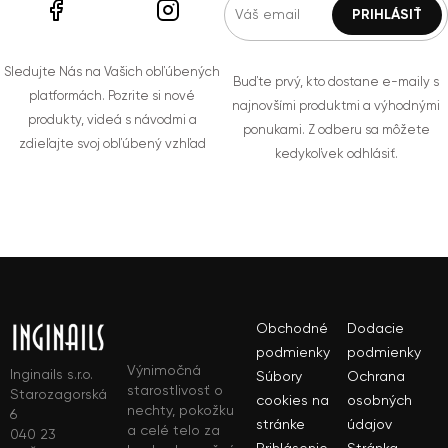
Sledujte Nás na Vašich obľúbených
Buďte prvý, kto dostane e-maily s
platformách. Pozrite si nové
najnovšími produktmi a výhodnými
produkty, videá s návodmi a
ponukami. Z odberu sa môžete
zdieľajte svoj obľúbený vzhľad
kedykoľvek odhlásiť.
Obchodné
Dodacie
podmienky
podmienky
Výnimočná
Inginails s.r.o.
Súbory
Ochrana
starostlivosť o
Starozagorská
cookies na
osobných
nechty, pokožku
6
stránke
údajov
a celé telo za
040 23