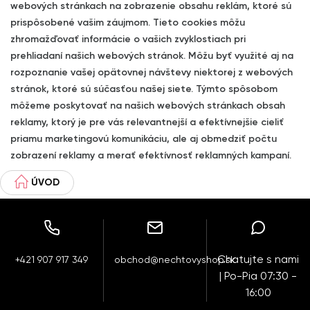
webových stránkach na zobrazenie obsahu reklám, ktoré sú
prispôsobené vašim záujmom. Tieto cookies môžu
zhromažďovať informácie o vašich zvyklostiach pri
prehliadaní našich webových stránok. Môžu byť využité aj na
rozpoznanie vašej opätovnej návštevy niektorej z webových
stránok, ktoré sú súčasťou našej siete. Týmto spôsobom
môžeme poskytovať na našich webových stránkach obsah
reklamy, ktorý je pre vás relevantnejší a efektívnejšie cieliť
priamu marketingovú komunikáciu, ale aj obmedziť počtu
zobrazení reklamy a merať efektívnosť reklamných kampaní.
ÚVOD
Chatujte s nami
+421 907 917 349
obchod@nechtovyshop.sk
| Po-Pia 07:30 -
16:00