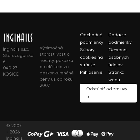
Obchodné
Dodacie
podmienky
podmienky
Výnimočná
Inginails s.r.o.
Súbory
Ochrana
starostlivosť o
Starozagorská
cookies na
osobných
nechty, pokožku
6
stránke
údajov
a celé telo za
040 23
Prihlásenie
Stránka
bezkonkurenčné
KOŠICE
ceny už od roku
webu
2007
Odstúpiť od zmluvy
tu
© 2007
- 2026
Inginails