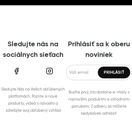
Sledujte nás na
Prihlásiť sa k oberu
sociálnych sieťach
noviniek
Sledujte Nás na Vašich obľúbených
Buďte prvý, kto dostane e-maily s
platformách. Pozrite si nové
najnovšími produktmi a výhodnými
produkty, videá s návodmi a
ponukami. Z odberu sa môžete
zdieľajte svoj obľúbený vzhľad
kedykoľvek odhlásiť.