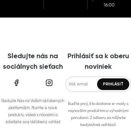
16:00
Sledujte nás na
Prihlásiť sa k oberu
sociálnych sieťach
noviniek
Sledujte Nás na Vašich obľúbených
Buďte prvý, kto dostane e-maily s
platformách. Pozrite si nové
najnovšími produktmi a výhodnými
produkty, videá s návodmi a
ponukami. Z odberu sa môžete
zdieľajte svoj obľúbený vzhľad
kedykoľvek odhlásiť.