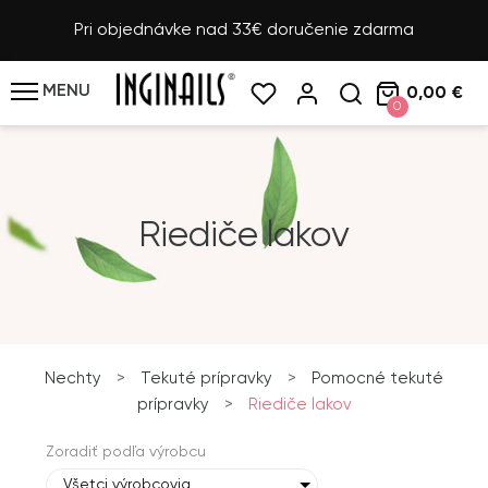
Pri objednávke nad 33€ doručenie zdarma
MENU
0,00 €
0
Riediče lakov
Nechty
>
Tekuté prípravky
>
Pomocné tekuté
prípravky
>
Riediče lakov
Zoradiť podľa výrobcu
Všetci výrobcovia