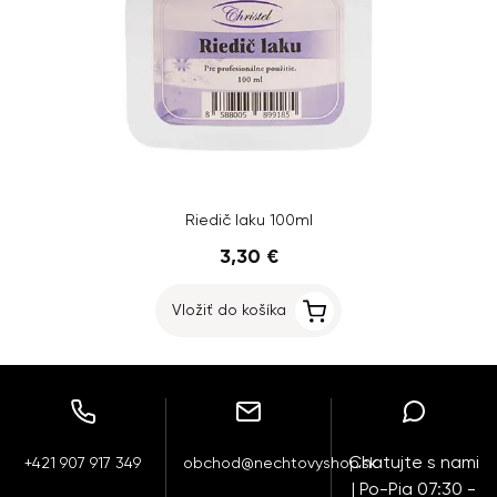
Riedič laku 100ml
3,30 €
Vložiť do košíka
Chatujte s nami
+421 907 917 349
obchod@nechtovyshop.sk
| Po-Pia 07:30 -