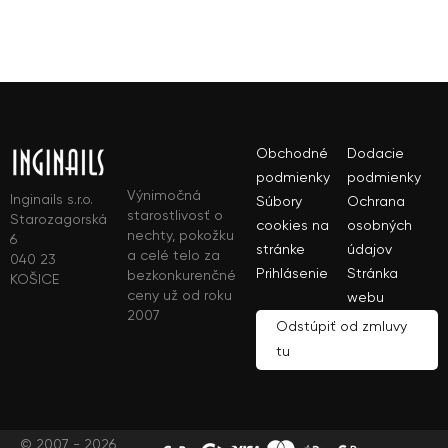
Obchodné
Dodacie
podmienky
podmienky
Výnimočná
Inginails s.r.o.
Súbory
Ochrana
starostlivosť o
Starozagorská
cookies na
osobných
nechty, pokožku
6
stránke
údajov
a celé telo za
040 23
Prihlásenie
Stránka
bezkonkurenčné
KOŠICE
ceny už od roku
webu
2007
Odstúpiť od zmluvy
tu
© 2007 - 2026