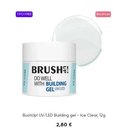
TPO FREE
BrushUp!
BushUp! UV/LED Building gel - Ice Clear, 12g
2,80 €