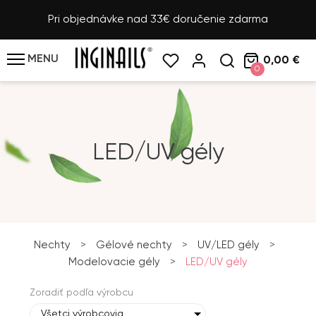
Pri objednávke nad 33€ doručenie zdarma
MENU
0,00 €
0
LED/UV gély
Nechty
>
Gélové nechty
>
UV/LED gély
>
Modelovacie gély
>
LED/UV gély
Zoradiť podľa výrobcu
Všetci výrobcovia