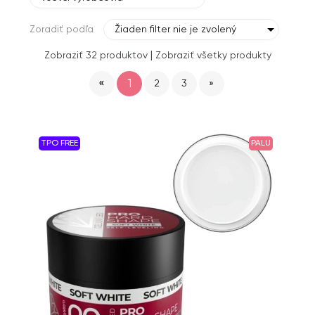
Zoradiť podľa
Žiaden filter nie je zvolený
|
Zobraziť 32 produktov
Zobraziť všetky produkty
«
1
2
3
»
TPO FREE
PALU