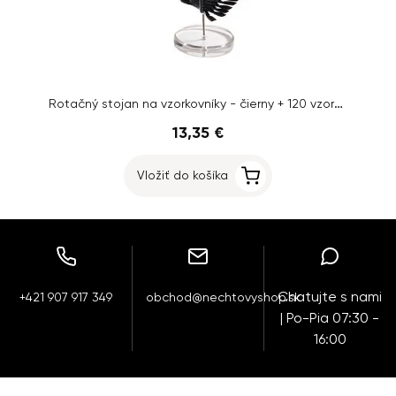
Rotačný stojan na vzorkovníky - čierny + 120 vzorkovníkov
13,35 €
Vložiť do košíka
Chatujte s nami
+421 907 917 349
obchod@nechtovyshop.sk
| Po-Pia 07:30 -
16:00