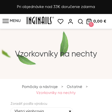
Pri objednávke nad 33€ doručenie zdarma
MENU
0,00 €
0
Vzorkovníky na nechty
Pomôcky a nástroje
>
Ostatné
>
Vzorkovníky na nechty
Zoradiť podľa výrobcu
Všetci výrobcovia