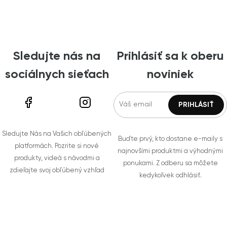
Sledujte nás na
Prihlásiť sa k oberu
sociálnych sieťach
noviniek
Sledujte Nás na Vašich obľúbených
Buďte prvý, kto dostane e-maily s
platformách. Pozrite si nové
najnovšími produktmi a výhodnými
produkty, videá s návodmi a
ponukami. Z odberu sa môžete
zdieľajte svoj obľúbený vzhľad
kedykoľvek odhlásiť.