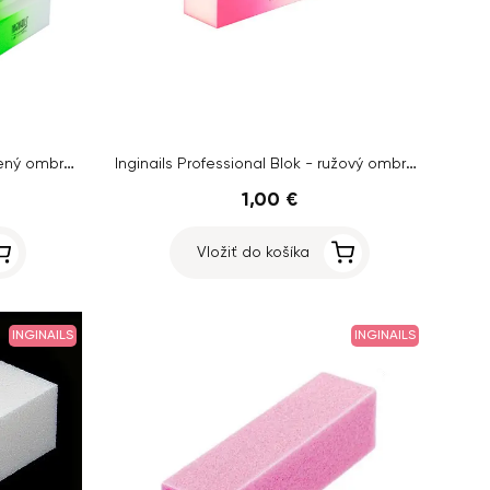
Inginails Professional Blok - zelený ombre, 120/120 - 4-stranný
Inginails Professional Blok - ružový ombre, 120/120 - 4-stranný
1,00 €
Vložiť do košíka
INGINAILS
INGINAILS