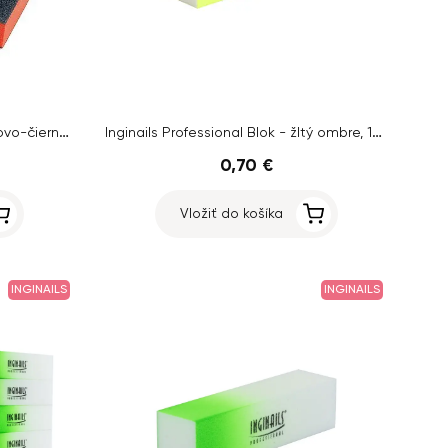
10ks - Inginails 3-stranný oranžovo-čierny blok na nechty 100/100
Inginails Professional Blok - žltý ombre, 120/120 - 4-stranný
0,70 €
Vložiť do košíka
INGINAILS
INGINAILS