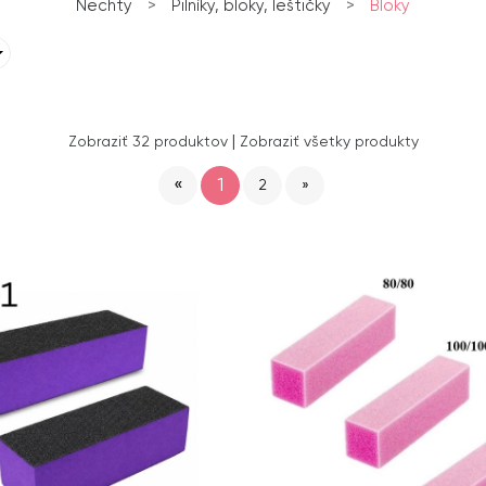
Nechty
>
Pilníky, bloky, leštičky
>
Bloky
|
Zobraziť 32 produktov
Zobraziť všetky produkty
«
1
2
»