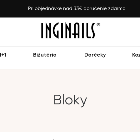
Pri objednávke nad 33€ doručenie zdarma
1+1
Bižutéria
Darčeky
Ko
Bloky