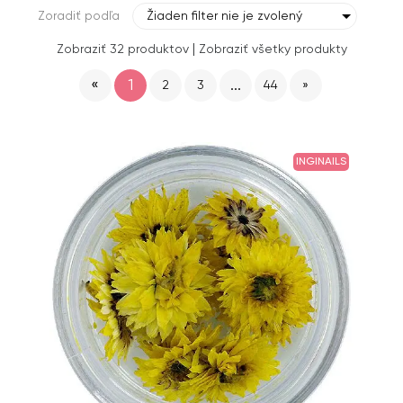
Zoradiť podľa
Žiaden filter nie je zvolený
|
Zobraziť 32 produktov
Zobraziť všetky produkty
«
1
...
2
3
44
»
INGINAILS