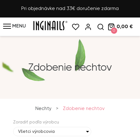
Pri objednávke nad 33€ doručenie zdarma
MENU
0,00 €
0
Zdobenie nechtov
Nechty
>
Zdobenie nechtov
Zoradiť podľa výrobcu
Všetci výrobcovia