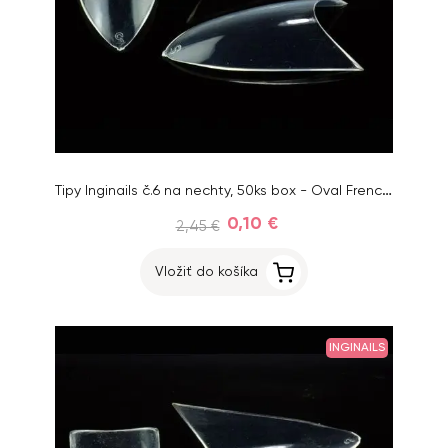
Tipy Inginails č.6 na nechty, 50ks box - Oval French Clear
0,10 €
2,45 €
Vložiť do košíka
INGINAILS