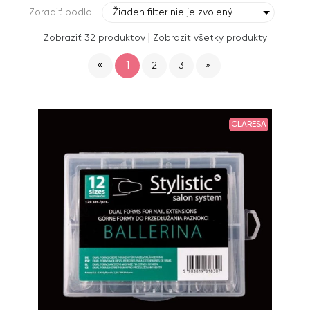
Zoradiť podľa
Žiaden filter nie je zvolený
|
Zobraziť 32 produktov
Zobraziť všetky produkty
«
1
2
3
»
CLARESA