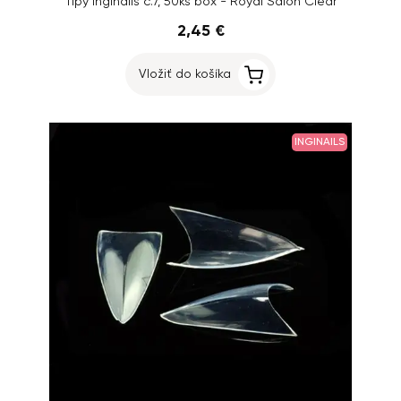
Tipy Inginails č.7, 50ks box - Royal Salon Clear
2,45 €
Vložiť do košíka
INGINAILS