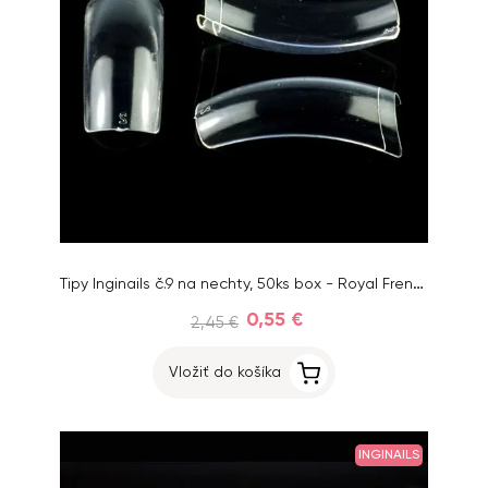
Tipy Inginails č.9 na nechty, 50ks box - Royal French Clear
0,55 €
2,45 €
Vložiť do košíka
INGINAILS