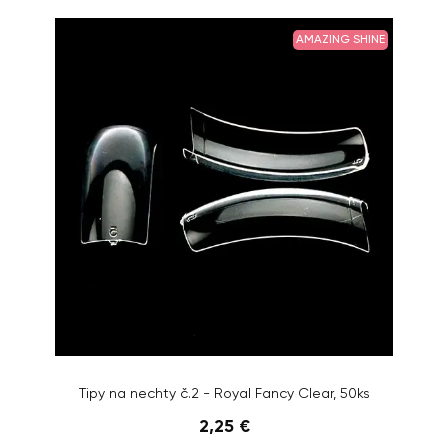
AMAZING SHINE
Tipy na nechty č.2 - Royal Fancy Clear, 50ks
2,25 €