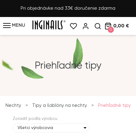
Pri objednávke nad 33€ doručenie zdarma
MENU
0,00 €
0
Priehľadné tipy
Nechty
>
Tipy a šablóny na nechty
>
Priehľadné tipy
Zoradiť podľa výrobcu
Všetci výrobcovia