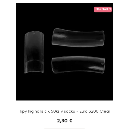
INGINAILS
Tipy Inginails č.7, 50ks v sáčku - Euro 3200 Clear
2,30 €