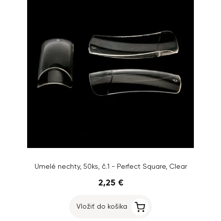
Umelé nechty, 50ks, č.1 - Perfect Square, Clear
2,25 €
Vložiť do košíka