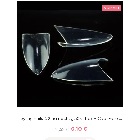
INGINAILS
Tipy Inginails č.2 na nechty, 50ks box - Oval French Clear
0,10 €
2,45 €