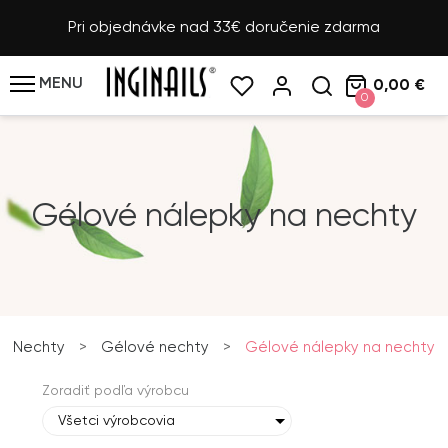
Pri objednávke nad 33€ doručenie zdarma
MENU
0,00 €
0
Gélové nálepky na nechty
Nechty
>
Gélové nechty
>
Gélové nálepky na nechty
Zoradiť podľa výrobcu
Všetci výrobcovia