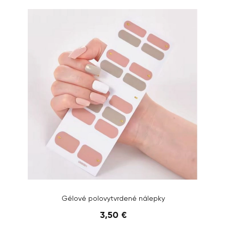
Gélové polovytvrdené nálepky
3,50 €