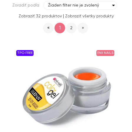
Zoradiť podľa
Žiaden filter nie je zvolený
|
Zobraziť 32 produktov
Zobraziť všetky produkty
«
1
2
»
TPO FREE
ENII NAILS