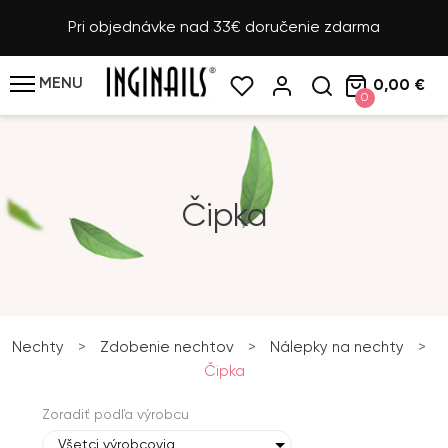
Pri objednávke nad 33€ doručenie zdarma
MENU
0,00 €
0
Čipka
Nechty
>
Zdobenie nechtov
>
Nálepky na nechty
>
Čipka
Zoradiť podľa výrobcu
Všetci výrobcovia