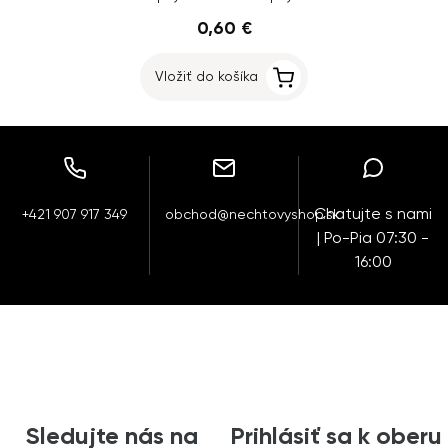
0,60 €
Vložiť do košíka
Chatujte s nami
+421 907 917 349
obchod@nechtovyshop.sk
| Po-Pia 07:30 -
16:00
Sledujte nás na
Prihlásiť sa k oberu