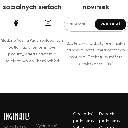
sociálnych sieťach
noviniek
Sledujte Nás na Vašich obľúbených
Buďte prvý, kto dostane e-maily s
platformách. Pozrite si nové
najnovšími produktmi a výhodnými
produkty, videá s návodmi a
ponukami. Z odberu sa môžete
zdieľajte svoj obľúbený vzhľad
kedykoľvek odhlásiť.
Obchodné
Dodacie
podmienky
podmienky
Výnimočná
Inginails s.r.o.
Súbory
Ochrana