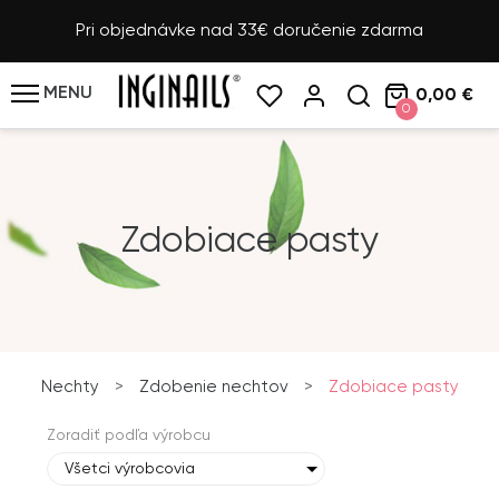
Pri objednávke nad 33€ doručenie zdarma
MENU
0,00 €
0
Zdobiace pasty
Nechty
>
Zdobenie nechtov
>
Zdobiace pasty
Zoradiť podľa výrobcu
Všetci výrobcovia