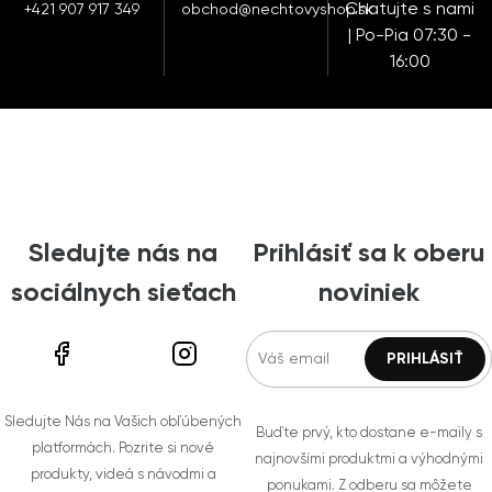
Chatujte s nami
+421 907 917 349
obchod@nechtovyshop.sk
| Po-Pia 07:30 -
16:00
Sledujte nás na
Prihlásiť sa k oberu
sociálnych sieťach
noviniek
Sledujte Nás na Vašich obľúbených
Buďte prvý, kto dostane e-maily s
platformách. Pozrite si nové
najnovšími produktmi a výhodnými
produkty, videá s návodmi a
ponukami. Z odberu sa môžete