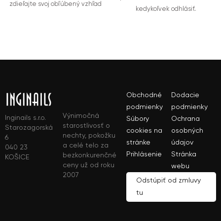
zdieľajte svoj obľúbený vzhľad
kedykoľvek odhlásiť.
Obchodné
Dodacie
podmienky
podmienky
Výnimočná
Inginails s.r.o.
Súbory
Ochrana
starostlivosť o
Starozagorská
cookies na
osobných
nechty, pokožku
6
stránke
údajov
a celé telo za
040 23
Prihlásenie
Stránka
bezkonkurenčné
KOŠICE
ceny už od roku
webu
2007
Odstúpiť od zmluvy
tu