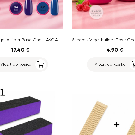
Silcare UV gel builder Base One - AKCIA 1+2 ZADARMO
17,40 €
4,90 €
Vložiť do košíka
Vložiť do košíka