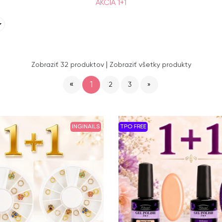
AKCIA 1+1
|
Zobraziť 32 produktov
Zobraziť všetky produkty
«
1
2
3
»
INGINAILS
TPO FREE