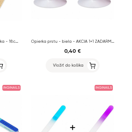
Tyčinka z pomarančového drievka - 18cm - AKCIA 1+1 ZADARMO
Opierka prstu - biela - AKCIA 1+1 ZADARMO
0,40 €
Vložiť do košíka
INGINAILS
INGINAILS