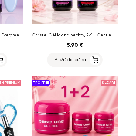
Christel Gél lak na nechty, 2v1 - Evergreen 15ml + AKCIA Gél lak Elixir, 15ml ZADARMO
Christel Gél lak na nechty, 2v1 - Gentle Neon Pink 15ml + AKCIA Gél lak Anthurium 15ml ZADARMO
5,90 €
Vložiť do košíka
TN PREMIUM
TPO FREE
SILCARE