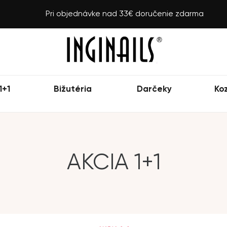
Pri objednávke nad 33€ doručenie zdarma
1+1
Bižutéria
Darčeky
Ko
AKCIA 1+1