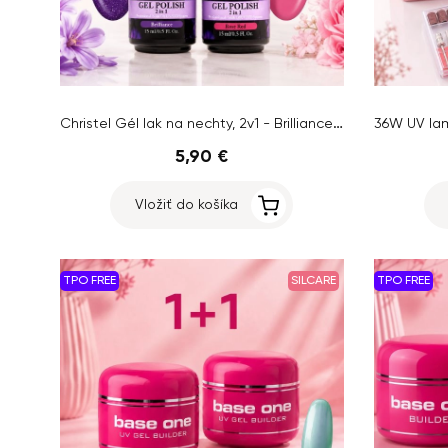
Christel Gél lak na nechty, 2v1 - Brilliance 15ml + AKCIA Gél lak Rose Red, 15ml ZADARMO
5,90 €
Vložiť do košíka
TPO FREE
SILCARE
TPO FREE