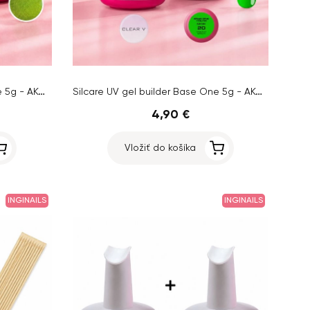
Silcare UV gel builder Base One 5g - AKCIA 1+1 ZADARMO
Silcare UV gel builder Base One 5g - AKCIA 1+1 ZADARMO
4,90 €
Vložiť do košíka
INGINAILS
INGINAILS