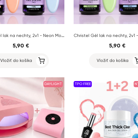
Christel Gél lak na nechty, 2v1 - Neon Moon 15ml + AKCIA Gél lak Chilly, 15ml ZADARMO
5,90 €
5,90 €
Vložiť do košíka
Vložiť do košíka
DAYLIGHT
TPO FREE
N