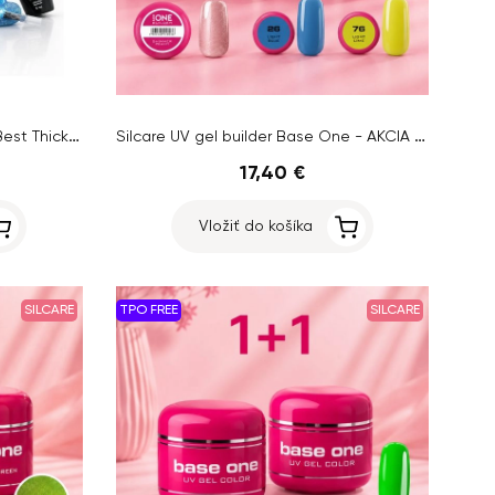
Stavebný UV/LED gél NTN Gel Best Thick Clear, 50g + 2ks farebné gély AlleLac,5ml - AKCIA 1+2 ZADARMO
Silcare UV gel builder Base One - AKCIA 1+2 ZADARMO
17,40 €
Vložiť do košíka
SILCARE
TPO FREE
SILCARE