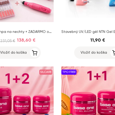
36W UV lampa na nechty + ZADARMO odsávačka prachu + brúska na nechty
138,60 €
11,90 €
231,05 €
Vložiť do košíka
Vložiť do košíka
SILCARE
TPO FREE