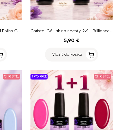
Christel Gél lak na nechty - Gel Polish Glossy 15ml + AKCIA Gél lak Neon Moon 15ml ZADARMO
Christel Gél lak na nechty, 2v1 - Brilliance 15ml + AKCIA Gél lak Aladin, 15ml ZADARMO
5,90 €
Vložiť do košíka
CHRISTEL
TPO FREE
CHRISTEL