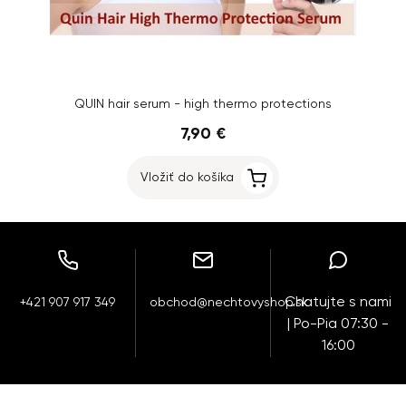
QUIN hair serum - high thermo protections
7,90 €
Vložiť do košíka
Chatujte s nami
+421 907 917 349
obchod@nechtovyshop.sk
| Po-Pia 07:30 -
16:00