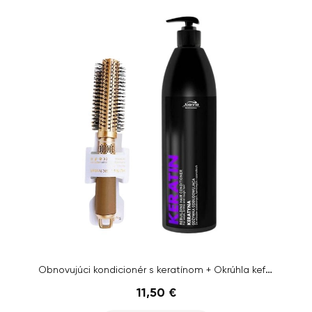
Obnovujúci kondicionér s keratínom + Okrúhla kefa na vlasy
11,50 €