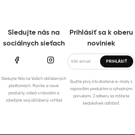
Sledujte nás na
Prihlásiť sa k oberu
sociálnych sieťach
noviniek
Sledujte Nás na Vašich obľúbených
Buďte prvý, kto dostane e-maily s
platformách. Pozrite si nové
najnovšími produktmi a výhodnými
produkty, videá s návodmi a
ponukami. Z odberu sa môžete
zdieľajte svoj obľúbený vzhľad
kedykoľvek odhlásiť.