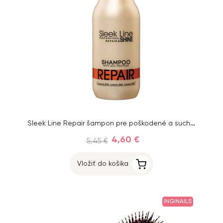
Sleek Line Repair šampon pre poškodené a suché vlasy s hodvábom 300 ml
4,60 €
5,45 €
Vložiť do košíka
INGINAILS