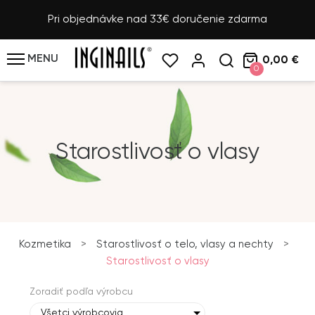
Pri objednávke nad 33€ doručenie zdarma
MENU
0,00 €
0
Starostlivosť o vlasy
Kozmetika
>
Starostlivosť o telo, vlasy a nechty
>
Starostlivosť o vlasy
Zoradiť podľa výrobcu
Všetci výrobcovia