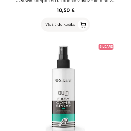
JOANNA šampón na uhladenie vlasov + kefa na vlasy
10,50 €
Vložiť do košíka
SILCARE