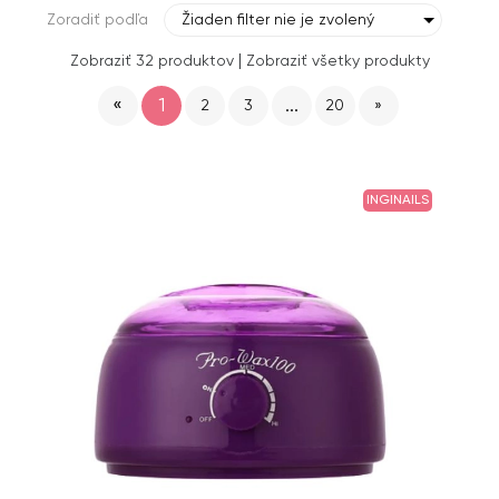
Zoradiť podľa
Žiaden filter nie je zvolený
|
Zobraziť 32 produktov
Zobraziť všetky produkty
«
1
...
2
3
20
»
INGINAILS