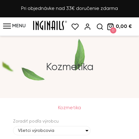
Pri objednávke nad 33€ doručenie zdarma
MENU
0,00 €
0
Kozmetika
Kozmetika
Zoradiť podľa výrobcu
Všetci výrobcovia