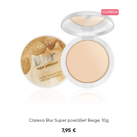
CLARESA
Claresa Blur Super pow(d)er! Beige, 10g
7,95 €