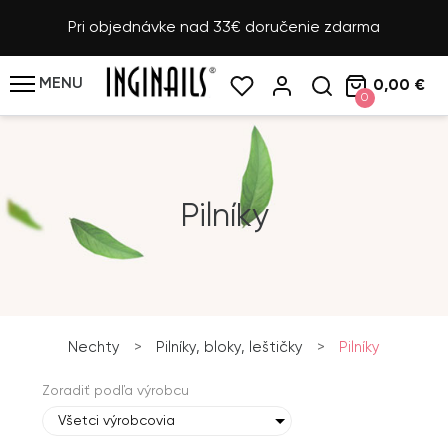
Pri objednávke nad 33€ doručenie zdarma
MENU
0,00 €
0
Pilníky
Nechty
>
Pilníky, bloky, leštičky
>
Pilníky
Zoradiť podľa výrobcu
Všetci výrobcovia