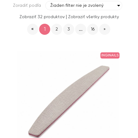
Zoradiť podľa
Žiaden filter nie je zvolený
|
Zobraziť 32 produktov
Zobraziť všetky produkty
«
1
...
2
3
16
»
INGINAILS