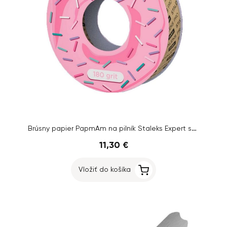
Brúsny papier PapmAm na pilník Staleks Expert so zrnitosťou 180, 7 m
11,30 €
Vložiť do košíka