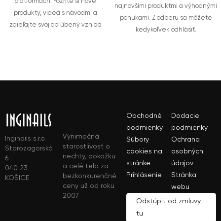
platformách. Pozrite si nové
najnovšími produktmi a výhodnými
produkty, videá s návodmi a
ponukami. Z odberu sa môžete
zdieľajte svoj obľúbený vzhľad
kedykoľvek odhlásiť.
Obchodné
Dodacie
podmienky
podmienky
Výnimočná
Inginails s.r.o.
Súbory
Ochrana
starostlivosť o
Starozagorská
cookies na
osobných
nechty, pokožku
6
stránke
údajov
a celé telo za
040 23
Prihlásenie
Stránka
bezkonkurenčné
KOŠICE
ceny už od roku
webu
2007
Odstúpiť od zmluvy
tu