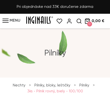
Pri objednávke nad 33€ doručenie zdarma
MENU
0,00 €
0
Pilníky
Nechty
>
Pilníky, bloky, leštičky
>
Pilníky
>
3ks - Pilník rovný, biely - 100/100