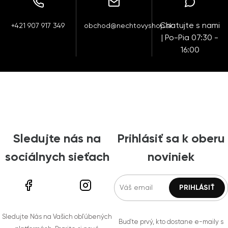
Chatujte s nami
+421 907 917 349
obchod@nechtovyshop.sk
| Po-Pia 07:30 -
16:00
Sledujte nás na
Prihlásiť sa k oberu
sociálnych sieťach
noviniek
Sledujte Nás na Vašich obľúbených
Buďte prvý, kto dostane e-maily s