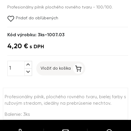
Profesionálny pilník plochého rovného tvaru - 100/100.
Pridať do obľúbených
Kód výrobku: 3ks-1007.03
4,20 €
s DPH
expand_less
Vložiť do košíka
expand_more
Profesionálny pilník, plochého rovného tvaru, bielej farby s
ružovým stredom, ideálny na prebrúsenie nechtov.
Balenie: 3ks