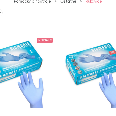
Pomôcky a nástroje
>
Ostatné
>
Rukavice
INGINAILS