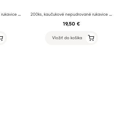
200ks, kaučukové nepudrované rukavice – veľkosť L
200ks, kaučukové nepudrované rukavice – veľkosť M
19,50 €
Vložiť do košíka