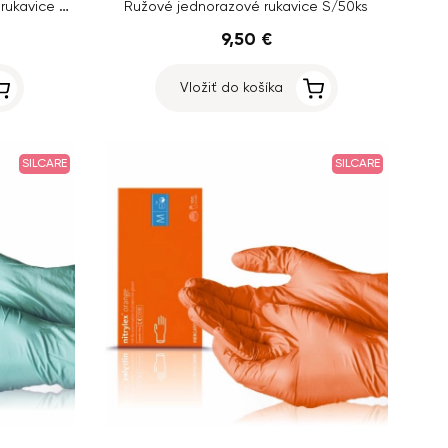
100ks, kaučukové nepudrované rukavice – veľkosť M
Ružové jednorazové rukavice S/50ks
9,50 €
Vložiť do košíka
SILCARE
SILCARE