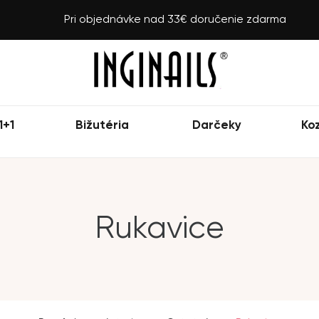
Pri objednávke nad 33€ doručenie zdarma
1+1
Bižutéria
Darčeky
Ko
Rukavice