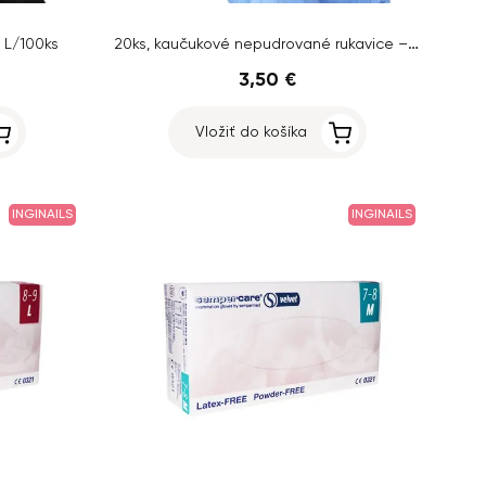
20ks, kaučukové nepudrované rukavice – veľkosť S
 L/100ks
3,50 €
Vložiť do košíka
INGINAILS
INGINAILS