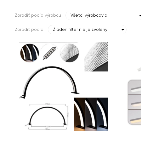
Zoradiť podľa výrobcu
Všetci výrobcovia
Zoradiť podľa
Žiaden filter nie je zvolený