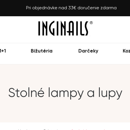
Pri objednávke nad 33€ doručenie zdarma
1+1
Bižutéria
Darčeky
Ko
Stolné lampy a lupy