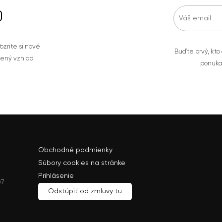
zrite si nové
Buďte prvý, kto
bený vzhľad
ponuka
Obchodné podmienky
Súbory cookies na stránke
Prihlásenie
07
Odstúpiť od zmluvy tu