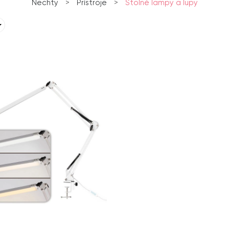
Nechty
>
Prístroje
>
Stolné lampy a lupy