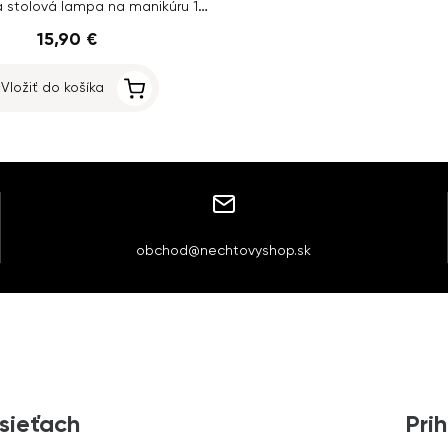
Kozmetická stolová lampa na manikúru 12W biela MT-328
15,90 €
Vložiť do košíka
obchod@nechtovyshop.sk
 sieťach
Prih