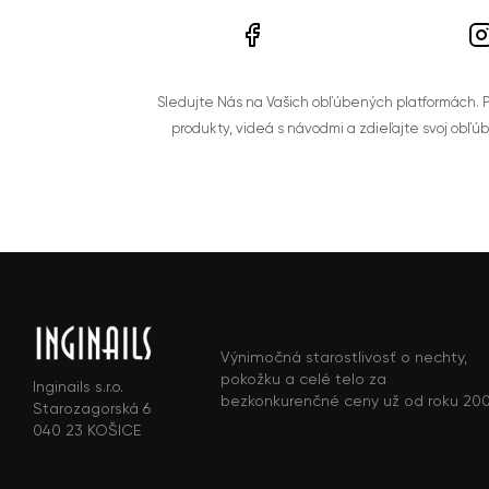
Sledujte Nás na Vašich obľúbených platformách. Po
produkty, videá s návodmi a zdieľajte svoj obľú
Výnimočná starostlivosť o nechty,
pokožku a celé telo za
Inginails s.r.o.
bezkonkurenčné ceny už od roku 20
Starozagorská 6
040 23 KOŠICE