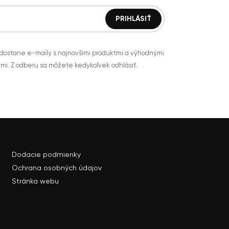
 dostane e-maily s najnovšími produktmi a výhodnými
mi. Z odberu sa môžete kedykoľvek odhlásiť.
Dodacie podmienky
Ochrana osobných údajov
Stránka webu