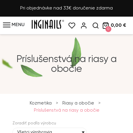
Pri objednávke nad 33€ doručenie zdarma
MENU
0,00 €
0
Príslušenstvá na riasy a
obočie
Kozmetika
>
Riasy a obočie
>
Príslušenstvá na riasy a obočie
Zoradiť podľa výrobcu
Všetci výrobcovia