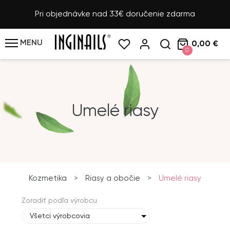
Pri objednávke nad 33€ doručenie zdarma
MENU
0,00 €
0
Umelé riasy
Kozmetika
>
Riasy a obočie
>
Umelé riasy
Zoradiť podľa výrobcu
Všetci výrobcovia