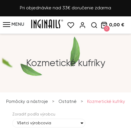
Pri objednávke nad 33€ doručenie zdarma
MENU
0,00 €
0
Kozmetické kufríky
Pomôcky a nástroje
>
Ostatné
>
Kozmetické kufríky
Zoradiť podľa výrobcu
Všetci výrobcovia