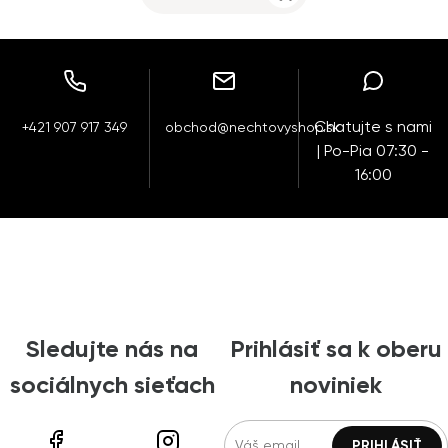
Chatujte s nami
+421 907 917 349
obchod@nechtovyshop.sk
| Po-Pia 07:30 -
16:00
Sledujte nás na
Prihlásiť sa k oberu
sociálnych sieťach
noviniek