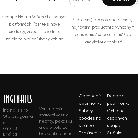
Sledujte Nás na Vašich obľúbených
Buďte prvý, kto dostane e-maily s
platformách. Pozrite si nové
najnovšími produktmi a výhodnými
produkty, videá s návodmi a
ponukami. Z odberu sa môžete
zdieľajte svoj obľúbený vzhľad
kedykoľvek odhlásiť.
Obchodné
Dodacie
podmienky
podmienky
Výnimočná
Inginails s.r.o.
Súbory
Ochrana
starostlivosť o
Starozagorská
cookies na
osobných
nechty, pokožku
6
stránke
údajov
a celé telo za
040 23
Prihlásenie
Stránka
bezkonkurenčné
KOŠICE