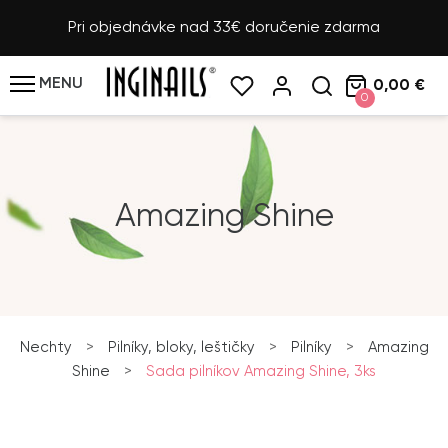
Pri objednávke nad 33€ doručenie zdarma
MENU
0,00 €
0
Amazing Shine
Nechty
>
Pilníky, bloky, leštičky
>
Pilníky
>
Amazing
Shine
>
Sada pilníkov Amazing Shine, 3ks