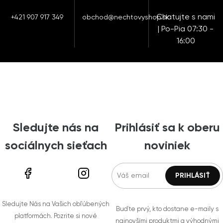
Chatujte s nami
+421 907 917 349
obchod@nechtovyshop.sk
| Po-Pia 07:30 -
16:00
Sledujte nás na
Prihlásiť sa k oberu
sociálnych sieťach
noviniek
Sledujte Nás na Vašich obľúbených
Buďte prvý, kto dostane e-maily s
platformách. Pozrite si nové
najnovšími produktmi a výhodnými