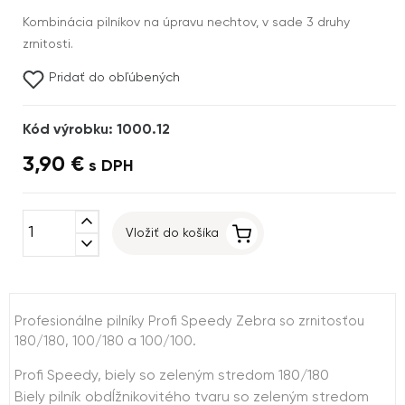
Kombinácia pilníkov na úpravu nechtov, v sade 3 druhy
zrnitosti.
Pridať do obľúbených
Kód výrobku: 1000.12
3,90 €
s DPH
expand_less
Vložiť do košíka
expand_more
Profesionálne pilníky Profi Speedy Zebra so zrnitosťou
180/180, 100/180 a 100/100.
Profi Speedy, biely so zeleným stredom 180/180
Biely pilník obdĺžnikovitého tvaru so zeleným stredom