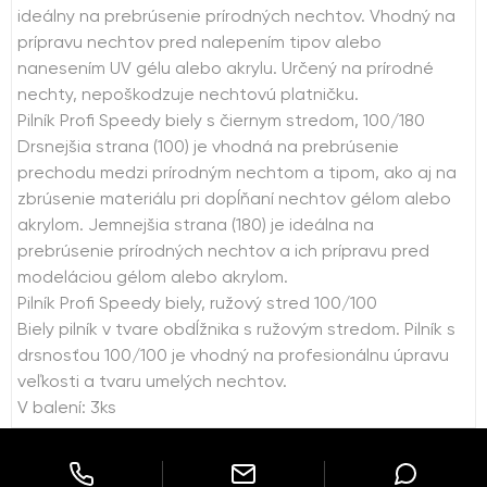
ideálny na prebrúsenie prírodných nechtov. Vhodný na
prípravu nechtov pred nalepením tipov alebo
nanesením UV gélu alebo akrylu. Určený na prírodné
nechty, nepoškodzuje nechtovú platničku.
Pilník Profi Speedy biely s čiernym stredom, 100/180
Drsnejšia strana (100) je vhodná na prebrúsenie
prechodu medzi prírodným nechtom a tipom, ako aj na
zbrúsenie materiálu pri dopĺňaní nechtov gélom alebo
akrylom. Jemnejšia strana (180) je ideálna na
prebrúsenie prírodných nechtov a ich prípravu pred
modeláciou gélom alebo akrylom.
Pilník Profi Speedy biely, ružový stred 100/100
Biely pilník v tvare obdĺžnika s ružovým stredom. Pilník s
drsnosťou 100/100 je vhodný na profesionálnu úpravu
veľkosti a tvaru umelých nechtov.
V balení: 3ks