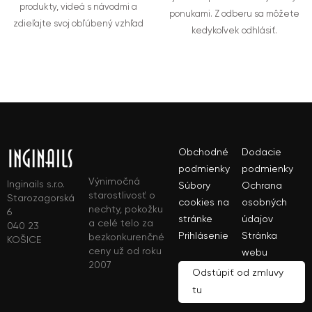
produkty, videá s návodmi a
ponukami. Z odberu sa môžete
zdieľajte svoj obľúbený vzhľad
kedykoľvek odhlásiť.
Obchodné
Dodacie
podmienky
podmienky
Výnimočná
Inginails s.r.o.
Súbory
Ochrana
starostlivosť o
Starozagorská
cookies na
osobných
nechty, pokožku
6
stránke
údajov
a celé telo za
040 23
Prihlásenie
Stránka
bezkonkurenčné
KOŠICE
ceny už od roku
webu
2007
Odstúpiť od zmluvy
tu