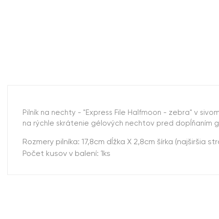
Pilník na nechty - "Express File Halfmoon - zebra" v si
na rýchle skrátenie gélových nechtov pred dopĺňaním g
Rozmery pilníka: 17,8cm dĺžka X 2,8cm šírka (najširšia st
Počet kusov v balení: 1ks