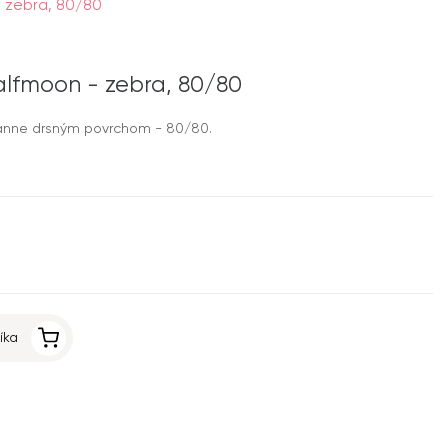
 - zebra, 80/80
 Halfmoon - zebra, 80/80
tranne drsným povrchom - 80/80.
íka