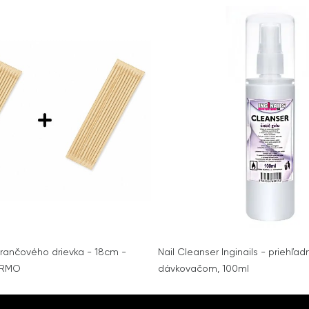
rančového drievka - 18cm -
Nail Cleanser Inginails - priehľad
ARMO
dávkovačom, 100ml