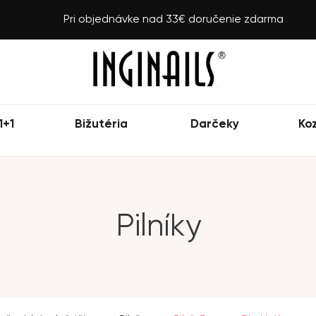
Pri objednávke nad 33€ doručenie zdarma
1+1
Bižutéria
Darčeky
Ko
Pilníky