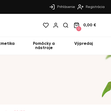
Prihlásenie
Registrácia
0,00 €
0
zmetika
Pomôcky a
Výpredaj
nástroje