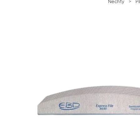
Nechty
>
Pi