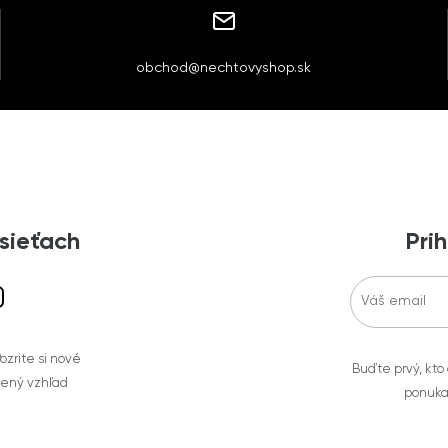
obchod@nechtovyshop.sk
 sieťach
Prih
zrite si nové
Buďte prvý, kto
bený vzhľad
ponuka