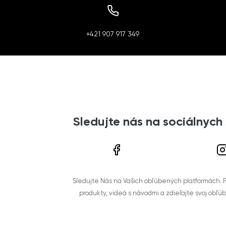
+421 907 917 349
Sledujte nás na sociálnych
Sledujte Nás na Vašich obľúbených platformách. Po
produkty, videá s návodmi a zdieľajte svoj obľú