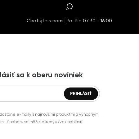
Chatujte s nami | Po-Pia 07:30 - 16:00
lásiť sa k oberu noviniek
 dostane e-maily s najnovšími produktmi a výhodnými
mi. Z odberu sa môžete kedykoľvek odhlásiť.