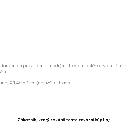
vom farebnom prevedení s modrým stredom oblého tvaru. Pilník m
élu.
rana) X 1,4cm šírka (najužšia strana)
Zákazník, ktorý zakúpil tento tovar si kúpil aj: