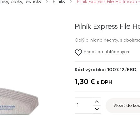
lníky, bloky, leštičky
>
Pilníky
>
Pilník Express File Halfmoon
Pilník Express File
Oblý pilník na nechty, s obojs
Pridať do obľúbených
Kód výrobku: 1007.12/EBD
1,30 €
s DPH
expand_less
Vložiť do koš
expand_more