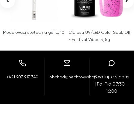
‹
›
Modelovací štetec na gél č. 10
Claresa UV/LED Color Soak Off
- Festival Vibes 3, 5g
Chatujte s nami
+421 907 917 349
obchod@nechtovyshop.sk
| Po-Pia 07:30 -
16:00