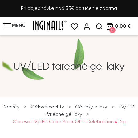
Pri objednávke nad 33€ doručenie zdarma
MENU
0,00 €
0
UV/LED farebné gél laky
Nechty
>
Gélové nechty
>
Gél laky a laky
>
UV/LED
farebné gél laky
>
Claresa UV/LED Color Soak Off - Celebration 4, 5g