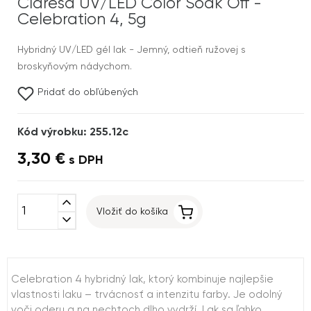
Claresa UV/LED Color Soak Off -
Celebration 4, 5g
Hybridný UV/LED gél lak - Jemný, odtieň ružovej s
broskyňovým nádychom.
Pridať do obľúbených
Kód výrobku: 255.12c
3,30 €
s DPH
expand_less
Vložiť do košíka
expand_more
Celebration 4 hybridný lak, ktorý kombinuje najlepšie
vlastnosti laku – trvácnosť a intenzitu farby. Je odolný
voči oderu a na nechtoch dlho vydrží. Lak sa ľahko