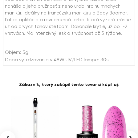
nanáša a jeho pružnosť z neho urobí hrdinu mnohých
manikúr. Ideálny na francúzsku manikúru a Baby Boomer.
Ľahká aplikácia a rovnomerná farba, ktorá vyzerá krásne
už od prvých ťahov štetcom. Dokonalé krytie, už po 1-2
vrstvách. Má intenzívný lesk a trvácnosť až 3 týždne.
Objem: 5g
Doba vytrdzovania v 48W UV/LED lampe: 30s
Zákazník, ktorý zakúpil tento tovar si kúpil aj: