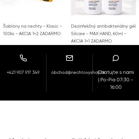
Šablóny na nechty - Klasic -
Dezinfekčný antibakteriálny gél
100ks - AKCIA 1+2 ZADARMO
Silcare - MAX HAND, 60ml -
AKCIA 1+1 ZADARMO
Chatujte s nami
+421 907 917 349
obchod@nechtovyshop.sk
| Po-Pia 07:30 -
16:00