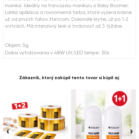
manikúr. Ideálny na francúzsku manikúru a Baby Boomer.
Ľahká aplikácia a rovnomerná farba, ktorá vyzerá krásne
už od prvých ťahov štetcom. Dokonalé krytie, už po 1-2
vrstvách. Má intenzívný lesk a trvácnosť až 3 týždne.
Objem: 5g
Doba vytrdzovania v 48W UV/LED lampe: 30s
Zákazník, ktorý zakúpil tento tovar si kúpil aj:
‹
›