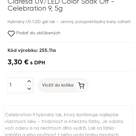
Claresa UV/LED Color Soak Off -
Celebration 9, 5g
Hybridný UV/LED gél lak - Jemný, polopriehľadný biely odtieň.
Pridať do obľúbených
Kód výrobku: 255.11a
3,30 €
s DPH
expand_less
Vložiť do košíka
expand_more
Celebration 9 hybridný lak, ktorý kombinuje najlepšie
vlastnosti laku – trvácnosť a intenzitu farby. Je odolný
voči oderu a na nechtoch dlho vydrží. Lak sa ľahko
nanáša a jeho pružnosť z neho urobí hrdinu mnohých