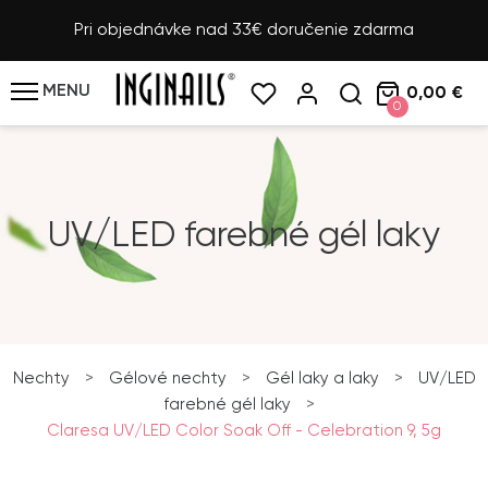
Pri objednávke nad 33€ doručenie zdarma
MENU
0,00 €
0
UV/LED farebné gél laky
Nechty
>
Gélové nechty
>
Gél laky a laky
>
UV/LED
farebné gél laky
>
Claresa UV/LED Color Soak Off - Celebration 9, 5g