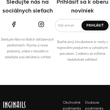
Sledujte nás na
Prihlásiť sa k oberu
sociálnych sieťach
noviniek
Sledujte Nás na Vašich obľúbených
Buďte prvý, kto dostane e-maily s
platformách. Pozrite si nové
najnovšími produktmi a výhodnými
produkty, videá s návodmi a
ponukami. Z odberu sa môžete
zdieľajte svoj obľúbený vzhľad
kedykoľvek odhlásiť.
Obchodné
Dodacie
podmienky
podmienky