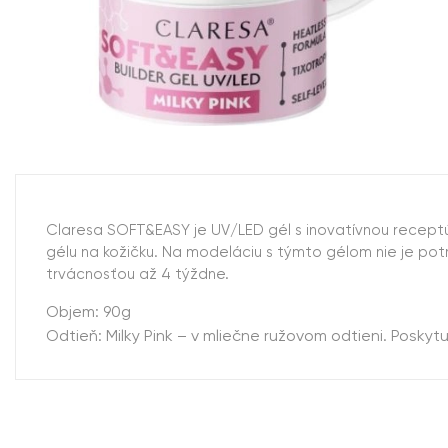
Claresa SOFT&EASY je UV/LED gél s inovatívnou receptú
gélu na kožičku. Na modeláciu s týmto gélom nie je potre
trvácnosťou až 4 týždne.
Objem: 90g
Odtieň: Milky Pink – v mliečne ružovom odtieni. Poskytu