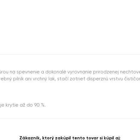
rou na spevnenie a dokonalé vyrovnanie prirodzenej nechtovej
bný pilník ani vrchný lak, stačí zotrieť disperznú vrstvu čisti
je krytie až do 90 %.
Zákazník, ktorý zakúpil tento tovar si kúpil aj: