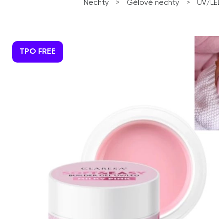
Nechty
>
Gélové nechty
>
UV/LE
TPO FREE