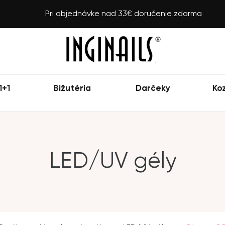
Pri objednávke nad 33€ doručenie zdarma
1+1
Bižutéria
Darčeky
Ko
LED/UV gély