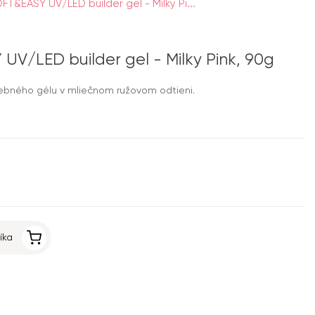
T&EASY UV/LED builder gel - Milky Pi...
UV/LED builder gel - Milky Pink, 90g
ebného gélu v mliečnom ružovom odtieni.
íka