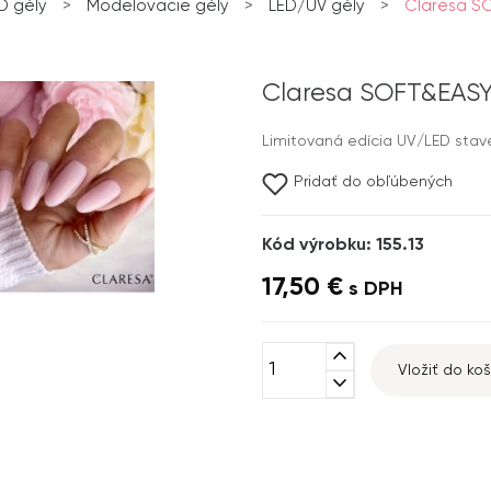
D gély
>
Modelovacie gély
>
LED/UV gély
>
Claresa SOF
Claresa SOFT&EASY 
Limitovaná edícia UV/LED stav
Pridať do obľúbených
Kód výrobku: 155.13
17,50 €
s DPH
expand_less
Vložiť do koš
expand_more