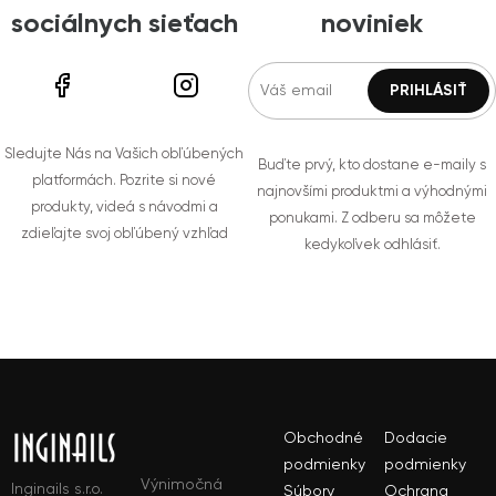
sociálnych sieťach
noviniek
Sledujte Nás na Vašich obľúbených
Buďte prvý, kto dostane e-maily s
platformách. Pozrite si nové
najnovšími produktmi a výhodnými
produkty, videá s návodmi a
ponukami. Z odberu sa môžete
zdieľajte svoj obľúbený vzhľad
kedykoľvek odhlásiť.
Obchodné
Dodacie
podmienky
podmienky
Výnimočná
Inginails s.r.o.
Súbory
Ochrana