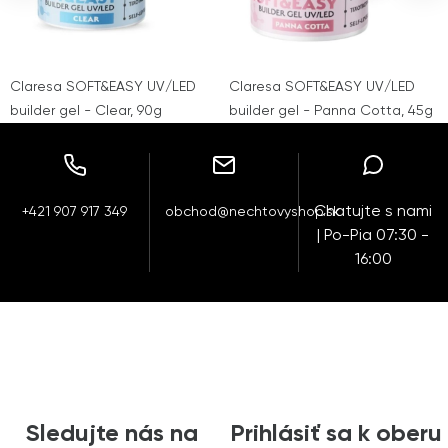
Claresa SOFT&EASY UV/LED
Claresa SOFT&EASY UV/LED
builder gel - Clear, 90g
builder gel - Panna Cotta, 45g
Chatujte s nami
+421 907 917 349
obchod@nechtovyshop.sk
| Po-Pia 07:30 -
16:00
Sledujte nás na
Prihlásiť sa k oberu