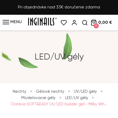
Pri objednávke nad 33€ doručenie zdarma
MENU
0,00 €
0
LED/UV gély
Nechty
>
Gélové nechty
>
UV/LED gély
>
Modelovacie gély
>
LED/UV gély
>
Claresa SOFT&EASY UV/LED builder gel - Milky Wh...