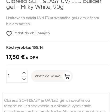
Claresa SOFT&EASY UV/LED builder
gel - Milky White, 90g
Limitovaná edícia UV/LED stavebného gélu v mliečnom
bielom odtieni.
Pridať do obľúbených
Kód výrobku: 155.14
17,50 €
s DPH
expand_less
Vložiť do košíka
expand_more
Claresa SOFT&EASY je UV/LED gél s inovatívnou
receptúrou na spevnenie a dokonalé vyrovnanie
prirodzenej nechtovej platničky. Má tekutú pamäť, ktorá