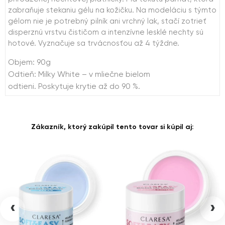
zabraňuje stekaniu gélu na kožičku. Na modeláciu s týmto
gélom nie je potrebný pilník ani vrchný lak, stačí zotrieť
disperznú vrstvu čističom a intenzívne lesklé nechty sú
hotové. Vyznačuje sa trvácnosťou až 4 týždne.
Objem: 90g
Odtieň: Milky White – v mliečne bielom
odtieni. Poskytuje krytie až do 90 %.
Zákazník, ktorý zakúpil tento tovar si kúpil aj:
‹
›