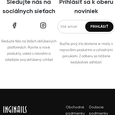
Sledujte nás na
Prihlásiť sa k oberu
sociálnych sieťach
noviniek
Sledujte Nás na Vašich obľúbených
Buďte prvý, kto dostane e-maily s
platformách. Pozrite si nové
najnovšími produktmi a výhodnými
produkty, videá s návodmi a
ponukami. Z odberu sa môžete
zdieľajte svoj obľúbený vzhľad
kedykoľvek odhlásiť.
Obchodné
Dodacie
podmienky
podmienky