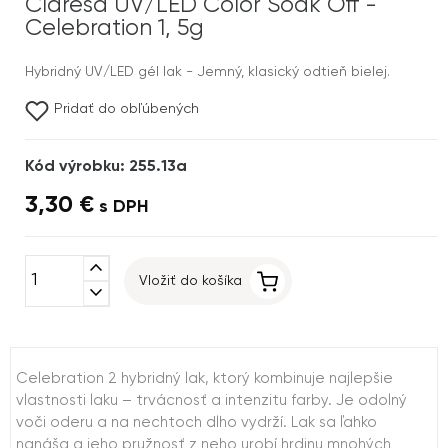
Claresa UV/LED Color Soak Off -
Celebration 1, 5g
Hybridný UV/LED gél lak - Jemný, klasický odtieň bielej.
Pridať do obľúbených
Kód výrobku: 255.13a
3,30 €
s DPH
expand_less
Vložiť do košíka
expand_more
Celebration 2 hybridný lak, ktorý kombinuje najlepšie
vlastnosti laku – trvácnosť a intenzitu farby. Je odolný
voči oderu a na nechtoch dlho vydrží. Lak sa ľahko
nanáša a jeho pružnosť z neho urobí hrdinu mnohých