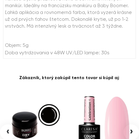
manikúr. Ideálny na francúzsku manikúru a Baby Boomer.
Ľahká aplikácia a rovnomerná farba, ktorá vyzerá krásne
už od prvých ťahov štetcom. Dokonalé krytie, už po 1-2
vrstvách. Má intenzívný lesk a trvácnosť až 3 týždne.
Objem: 5g
Doba vytrdzovania v 48W UV/LED lampe: 30s
Zákazník, ktorý zakúpil tento tovar si kúpil aj:
‹
›