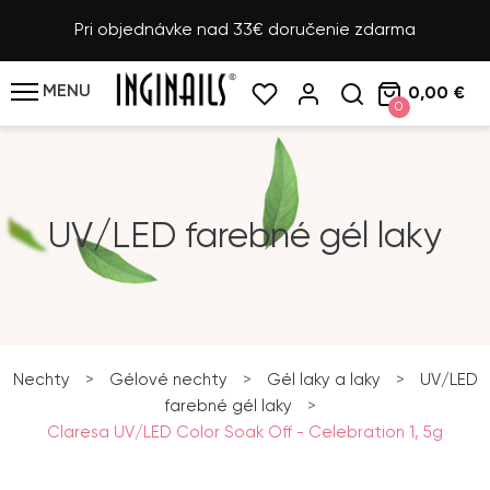
Pri objednávke nad 33€ doručenie zdarma
MENU
0,00 €
0
UV/LED farebné gél laky
Nechty
>
Gélové nechty
>
Gél laky a laky
>
UV/LED
farebné gél laky
>
Claresa UV/LED Color Soak Off - Celebration 1, 5g