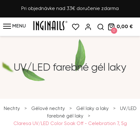
Pri objednávke nad 33€ doručenie zdarma
MENU
0,00 €
0
UV/LED farebné gél laky
Nechty
>
Gélové nechty
>
Gél laky a laky
>
UV/LED
farebné gél laky
>
Claresa UV/LED Color Soak Off - Celebration 7, 5g