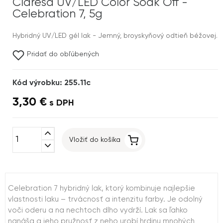
Claresa UV/LED Color Soak Off -
Celebration 7, 5g
Hybridný UV/LED gél lak - Jemný, broyskyňový odtieň béžovej.
Pridať do obľúbených
Kód výrobku: 255.11c
3,30 €
s DPH
expand_less
Vložiť do košíka
expand_more
Celebration 7 hybridný lak, ktorý kombinuje najlepšie
vlastnosti laku – trvácnosť a intenzitu farby. Je odolný
voči oderu a na nechtoch dlho vydrží. Lak sa ľahko
nanáša a jeho pružnosť z neho urobí hrdinu mnohých