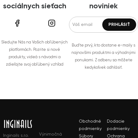
sociálnych sieťach
noviniek
Sledujte Nás na Vašich obľúbených
Buďte prvý, kto dostane e-maily s
platformách. Pozrite si nové
najnovšími produktmi a výhodnými
produkty, videá s návodmi a
ponukami. Z odberu sa môžete
zdieľajte svoj obľúbený vzhľad
kedykoľvek odhlásiť.
Obchodné
Dodacie
podmienky
podmienky
Výnimočná
Inginails s.r.o.
Súbory
Ochrana