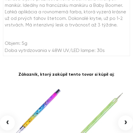
manikúr. Ideálny na francúzsku manikúru a Baby Boomer.
Ľahká aplikácia a rovnomerná farba, ktorá vyzerá krásne
už od prvých ťahov štetcom. Dokonalé krytie, už po 1-2
vrstvách. Má intenzívný lesk a trvácnosť až 3 týždne.
Objem: 5g
Doba vytrdzovania v 48W UV/LED lampe: 30s
Zákazník, ktorý zakúpil tento tovar si kúpil aj:
‹
›