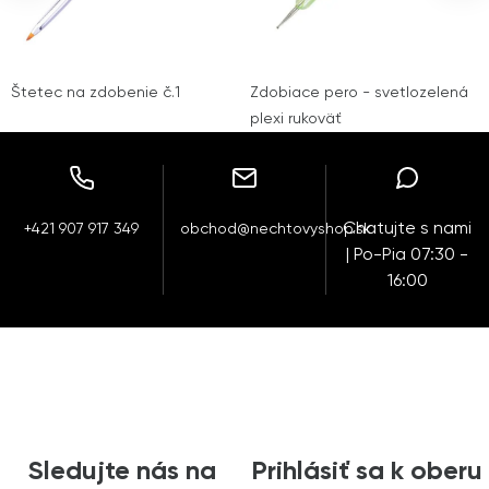
Štetec na zdobenie č.1
Zdobiace pero - svetlozelená
plexi rukoväť
Chatujte s nami
+421 907 917 349
obchod@nechtovyshop.sk
| Po-Pia 07:30 -
16:00
Sledujte nás na
Prihlásiť sa k oberu