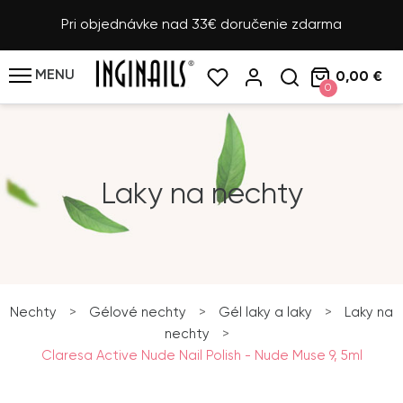
Pri objednávke nad 33€ doručenie zdarma
MENU
0,00 €
0
Laky na nechty
Nechty
>
Gélové nechty
>
Gél laky a laky
>
Laky na
nechty
>
Claresa Active Nude Nail Polish - Nude Muse 9, 5ml