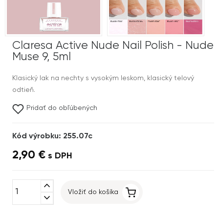
Claresa Active Nude Nail Polish - Nude
Muse 9, 5ml
Klasický lak na nechty s vysokým leskom, klasický telový
odtieň.
Pridať do obľúbených
Kód výrobku: 255.07c
2,90 €
s DPH
expand_less
Vložiť do košíka
expand_more