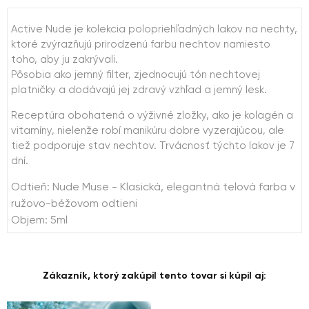
Active Nude je kolekcia polopriehľadných lakov na nechty,
ktoré zvýrazňujú prirodzenú farbu nechtov namiesto
toho, aby ju zakrývali.
Pôsobia ako jemný filter, zjednocujú tón nechtovej
platničky a dodávajú jej zdravý vzhľad a jemný lesk.
Receptúra ​​obohatená o výživné zložky, ako je kolagén a
vitamíny, nielenže robí manikúru dobre vyzerajúcou, ale
tiež podporuje stav nechtov. Trvácnosť týchto lakov je 7
dní.
Odtieň: Nude Muse - Klasická, elegantná telová farba v
ružovo-béžovom odtieni
Objem: 5ml
Zákazník, ktorý zakúpil tento tovar si kúpil aj: