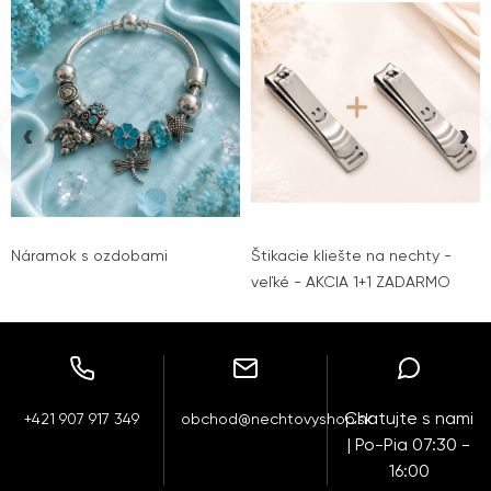
‹
›
Náramok s ozdobami
Štikacie kliešte na nechty -
veľké - AKCIA 1+1 ZADARMO
Chatujte s nami
+421 907 917 349
obchod@nechtovyshop.sk
| Po-Pia 07:30 -
16:00