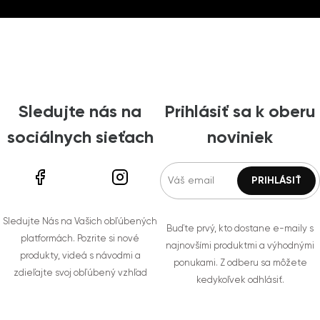
Sledujte nás na
Prihlásiť sa k oberu
sociálnych sieťach
noviniek
Sledujte Nás na Vašich obľúbených
Buďte prvý, kto dostane e-maily s
platformách. Pozrite si nové
najnovšími produktmi a výhodnými
produkty, videá s návodmi a
ponukami. Z odberu sa môžete
zdieľajte svoj obľúbený vzhľad
kedykoľvek odhlásiť.