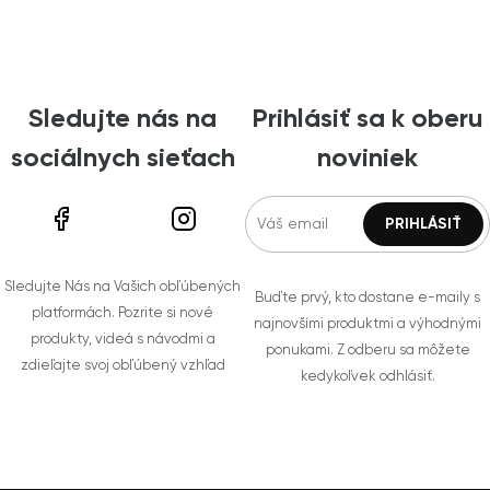
Sledujte nás na
Prihlásiť sa k oberu
sociálnych sieťach
noviniek
Sledujte Nás na Vašich obľúbených
Buďte prvý, kto dostane e-maily s
platformách. Pozrite si nové
najnovšími produktmi a výhodnými
produkty, videá s návodmi a
ponukami. Z odberu sa môžete
zdieľajte svoj obľúbený vzhľad
kedykoľvek odhlásiť.