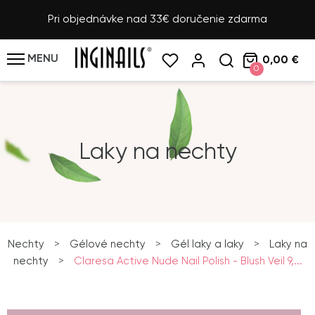
Pri objednávke nad 33€ doručenie zdarma
MENU
0,00 €
0
Laky na nechty
Nechty
>
Gélové nechty
>
Gél laky a laky
>
Laky na
nechty
>
Claresa Active Nude Nail Polish - Blush Veil 9,...