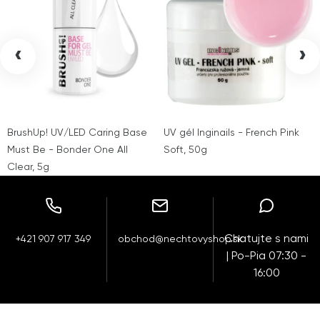
‹
›
BrushUp! UV/LED Caring Base
UV gél Inginails - French Pink
Must Be - Bonder One All
Soft, 50g
Clear, 5g
Chatujte s nami
+421 907 917 349
obchod@nechtovyshop.sk
| Po-Pia 07:30 -
16:00