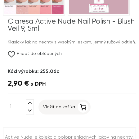
Claresa Active Nude Nail Polish - Blush
Veil 9, 5ml
Klasický lak na nechty s vysokým leskom, jemný ružový odtieň.
Pridať do obľúbených
Kód výrobku: 255.06c
2,90 €
s DPH
expand_less
Vložiť do košíka
expand_more
Active Nude je kolekcia polopriehľadných lakov na nechty,