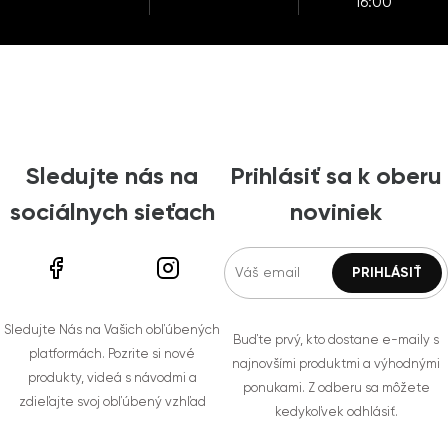
16:00
Sledujte nás na
Prihlásiť sa k oberu
sociálnych sieťach
noviniek
Sledujte Nás na Vašich obľúbených
Buďte prvý, kto dostane e-maily s
platformách. Pozrite si nové
najnovšími produktmi a výhodnými
produkty, videá s návodmi a
ponukami. Z odberu sa môžete
zdieľajte svoj obľúbený vzhľad
kedykoľvek odhlásiť.