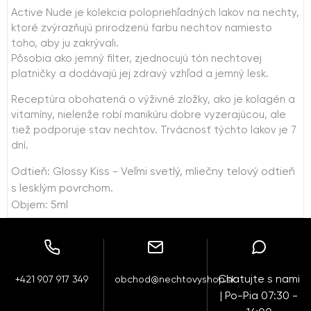
Active Nude je kolekcia polopriehľadných lakov na nechty,
ktoré zvýrazňujú prirodzenú farbu nechtov namiesto
toho, aby ju zakrývali.
Pôsobia ako jemný filter, zjednocujú tón nechtovej
platničky a dodávajú jej zdravý vzhľad a jemný lesk.
Receptúra ​​obohatená o výživné zložky, ako je kolagén a
vitamíny, nielenže robí manikúru dobre vyzerajúcou, ale
tiež podporuje stav nechtov. Trvácnosť týchto lakov je 7
dní.
Odtieň: Glossy Kiss - Veľmi svetlý, mliečny telový odtieň
s lesklým povrchom.
Objem: 5ml
Chatujte s nami
+421 907 917 349
obchod@nechtovyshop.sk
| Po-Pia 07:30 -