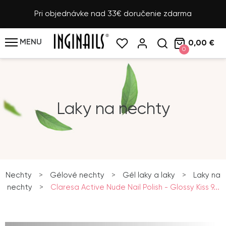
Pri objednávke nad 33€ doručenie zdarma
MENU
0,00 €
0
Laky na nechty
Nechty
>
Gélové nechty
>
Gél laky a laky
>
Laky na
nechty
>
Claresa Active Nude Nail Polish - Glossy Kiss 9...