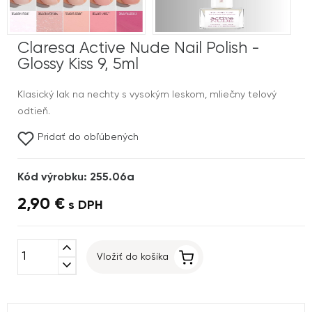
Claresa Active Nude Nail Polish -
Glossy Kiss 9, 5ml
Klasický lak na nechty s vysokým leskom, mliečny telový
odtieň.
Pridať do obľúbených
Kód výrobku: 255.06a
2,90 €
s DPH
expand_less
Vložiť do košíka
expand_more