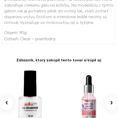
zabraňuje stekaniu gélu na kožičku. Na modeláciu s týmto
gélom nie je potrebný pilník ani vrchný lak, stačí zotrieť
disperznú vrstvu čističom a intenzívne lesklé nechty sú
hotové. Vyznačuje sa trvácnosťou až 4 týždne.
Objem: 90g
Odtieň: Clear – priehľadný.
Zákazník, ktorý zakúpil tento tovar si kúpil aj:
‹
›