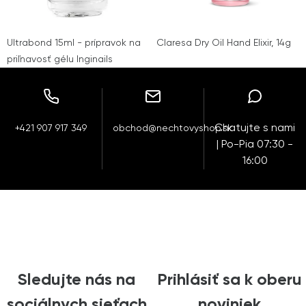
Ultrabond 15ml - prípravok na
Claresa Dry Oil Hand Elixir, 14g
priľnavosť gélu Inginails
Chatujte s nami
+421 907 917 349
obchod@nechtovyshop.sk
| Po-Pia 07:30 -
16:00
Sledujte nás na
Prihlásiť sa k oberu
sociálnych sieťach
noviniek