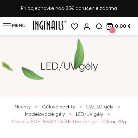
Pri objednávke nad 33€ doručenie zdarma
MENU
0,00 €
0
LED/UV gély
Nechty
>
Gélové nechty
>
UV/LED gély
>
Modelovacie gély
>
LED/UV gély
>
Claresa SOFT&EASY UV/LED builder gel - Clear, 90g