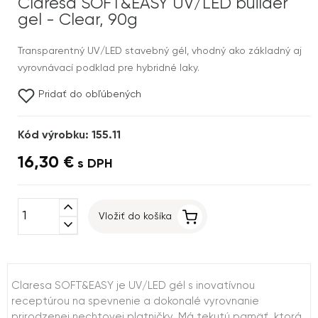
Claresa SOFT&EASY UV/LED builder
gel - Clear, 90g
Transparentný UV/LED stavebný gél, vhodný ako základný aj
vyrovnávací podklad pre hybridné laky.
Pridať do obľúbených
Kód výrobku: 155.11
16,30 €
s DPH
expand_less
Vložiť do košíka
expand_more
Claresa SOFT&EASY je UV/LED gél s inovatívnou
receptúrou na spevnenie a dokonalé vyrovnanie
prirodzenej nechtovej platničky. Má tekutú pamäť, ktorá