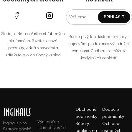
Sledujte Nás na Vašich obľúbených
Buďte prvý, kto dostane e-maily s
platformách. Pozrite si nové
najnovšími produktmi a výhodnými
produkty, videá s návodmi a
ponukami. Z odberu sa môžete
zdieľajte svoj obľúbený vzhľad
kedykoľvek odhlásiť.
Obchodné
Dodacie
podmienky
podmienky
Výnimočná
Inginails s.r.o.
Súbory
Ochrana
starostlivosť o
Starozagorská
cookies na
osobných