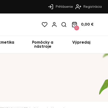
Prihlásenie
Registrácia
0,00 €
0
zmetika
Pomôcky a
Výpredaj
nástroje