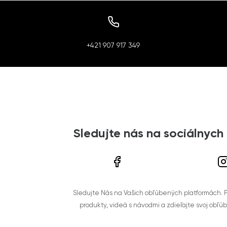
+421 907 917 349
Sledujte nás na sociálnych
Sledujte Nás na Vašich obľúbených platformách. Po
produkty, videá s návodmi a zdieľajte svoj obľú