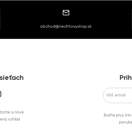
obchod@nechtovyshop.sk
 sieťach
Prih
zrite si nové
Buďte prvý, kto
bený vzhľad
ponuka