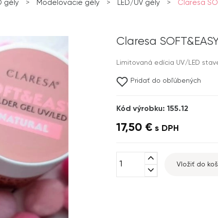
 gély
>
Modelovacie gély
>
LED/UV gély
>
Claresa SOF
Claresa SOFT&EASY 
Limitovaná edícia UV/LED stav
Pridať do obľúbených
Kód výrobku: 155.12
17,50 €
s DPH
expand_less
Vložiť do koš
expand_more