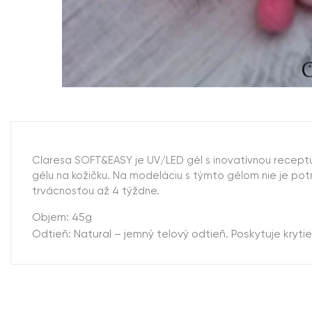
Claresa SOFT&EASY je UV/LED gél s inovatívnou receptú
gélu na kožičku. Na modeláciu s týmto gélom nie je potre
trvácnosťou až 4 týždne.
Objem: 45g
Odtieň: Natural – jemný telový odtieň. Poskytuje krytie