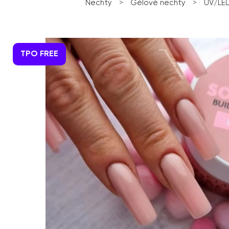
Nechty
>
Gélové nechty
>
UV/LED
TPO FREE