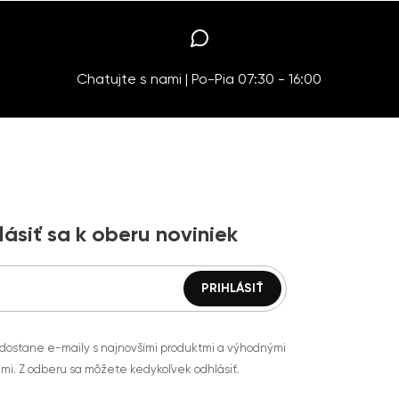
Chatujte s nami | Po-Pia 07:30 - 16:00
lásiť sa k oberu noviniek
 dostane e-maily s najnovšími produktmi a výhodnými
mi. Z odberu sa môžete kedykoľvek odhlásiť.