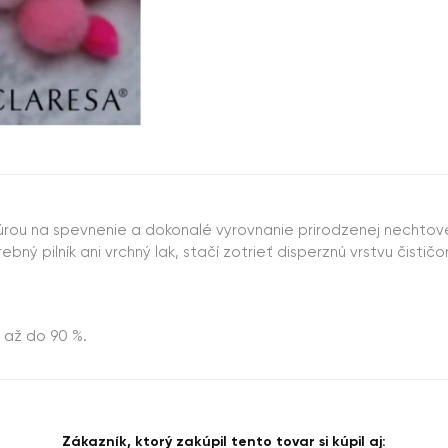
rou na spevnenie a dokonalé vyrovnanie prirodzenej nechtovej
bný pilník ani vrchný lak, stačí zotrieť disperznú vrstvu čisti
 až do 90 %.
Zákazník, ktorý zakúpil tento tovar si kúpil aj: