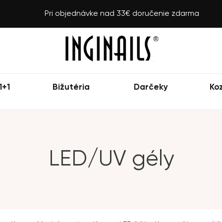
Pri objednávke nad 33€ doručenie zdarma
1+1
Bižutéria
Darčeky
Ko
LED/UV gély