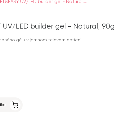
T&EASY UV/LED builder gel - Natural,...
UV/LED builder gel - Natural, 90g
ebného gélu v jemnom telovom odtieni.
íka