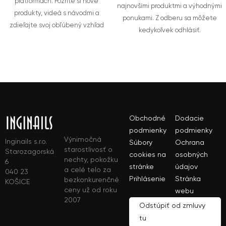
platformách. Pozrite si nové
najnovšími produktmi a výhodnými
produkty, videá s návodmi a
ponukami. Z odberu sa môžete
zdieľajte svoj obľúbený vzhľad
kedykoľvek odhlásiť.
Obchodné
Dodacie
podmienky
podmienky
Výnimočná
Inginails s.r.o.
Súbory
Ochrana
starostlivosť o
Starozagorská
cookies na
osobných
nechty, pokožku
6
stránke
údajov
a celé telo za
040 23
Prihlásenie
Stránka
bezkonkurenčné
KOŠICE
ceny už od roku
webu
2007
Odstúpiť od zmluvy
tu