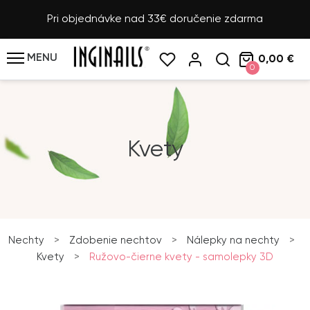
Pri objednávke nad 33€ doručenie zdarma
MENU
0,00 €
0
Kvety
Nechty
>
Zdobenie nechtov
>
Nálepky na nechty
>
Kvety
>
Ružovo-čierne kvety - samolepky 3D