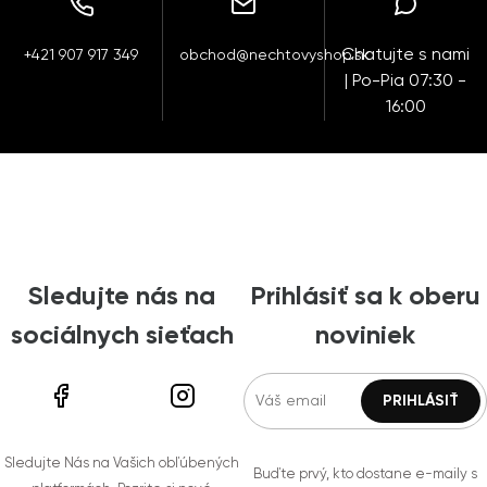
Chatujte s nami
+421 907 917 349
obchod@nechtovyshop.sk
| Po-Pia 07:30 -
16:00
Sledujte nás na
Prihlásiť sa k oberu
sociálnych sieťach
noviniek
Sledujte Nás na Vašich obľúbených
Buďte prvý, kto dostane e-maily s