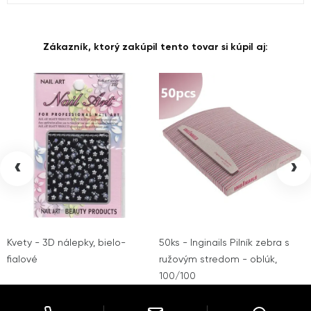
Zákazník, ktorý zakúpil tento tovar si kúpil aj:
‹
›
Kvety - 3D nálepky, bielo-
50ks - Inginails Pilník zebra s
fialové
ružovým stredom - oblúk,
100/100