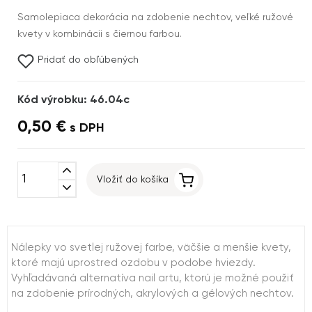
Samolepiaca dekorácia na zdobenie nechtov, veľké ružové
kvety v kombinácii s čiernou farbou.
Pridať do obľúbených
Kód výrobku: 46.04c
0,50 €
s DPH
expand_less
Vložiť do košíka
expand_more
Nálepky vo svetlej ružovej farbe, väčšie a menšie kvety,
ktoré majú uprostred ozdobu v podobe hviezdy.
Vyhľadávaná alternatíva nail artu, ktorú je možné použiť
na zdobenie prírodných, akrylových a gélových nechtov.