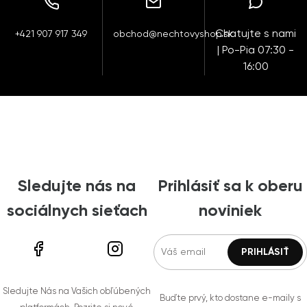
Chatujte s nami
+421 907 917 349
obchod@nechtovyshop.sk
| Po-Pia 07:30 -
16:00
Sledujte nás na
Prihlásiť sa k oberu
sociálnych sieťach
noviniek
Sledujte Nás na Vašich obľúbených
Buďte prvý, kto dostane e-maily s