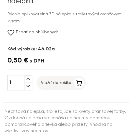
nálepka
Rýchlo aplikovateľná 3D nálepka s trblietavými oranžovými
kvetmi.
Pridať do obľúbených
Kód výrobku: 46.02a
0,50 €
s DPH
expand_less
Vložiť do košíka
expand_more
Nechtová nálepka, trblietajúce sa kvety oranžovej farby.
Ozdobná nálepka sa nanáša na nechty pomocou
pomarančového drievka alebo pinzety. Vhodná na
všetky typy nechtov.