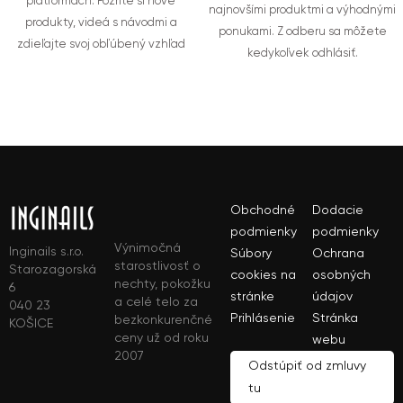
platformách. Pozrite si nové
najnovšími produktmi a výhodnými
produkty, videá s návodmi a
ponukami. Z odberu sa môžete
zdieľajte svoj obľúbený vzhľad
kedykoľvek odhlásiť.
Obchodné
Dodacie
podmienky
podmienky
Výnimočná
Inginails s.r.o.
Súbory
Ochrana
starostlivosť o
Starozagorská
cookies na
osobných
nechty, pokožku
6
stránke
údajov
a celé telo za
040 23
Prihlásenie
Stránka
bezkonkurenčné
KOŠICE
ceny už od roku
webu
2007
Odstúpiť od zmluvy
tu