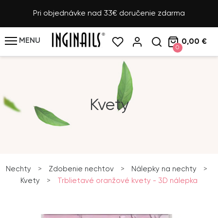
Pri objednávke nad 33€ doručenie zdarma
MENU
0,00 €
0
Kvety
Nechty
>
Zdobenie nechtov
>
Nálepky na nechty
>
Kvety
>
Trblietavé oranžové kvety - 3D nálepka