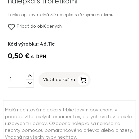
nálepka s trblietkami
Ľahko aplikovateľná 3D nálepka s rôznymi motívmi.
Pridať do obľúbených
Kód výrobku: 46.11c
0,50 €
s DPH
expand_less
Vložiť do košíka
expand_more
Malá nechtová nálepka s trblietavým povrchom, v
podobe žlto-bielych ornamentov, bielych kvetov a bielo-
ružových tulipánov. Ozdobná nálepka sa nanáša na
nechty pomocou pomarančového drievka alebo pinzety.
Vhodná na všetky typy nechtov.