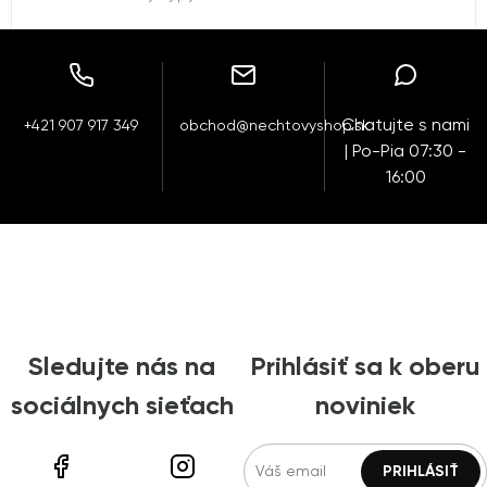
Chatujte s nami
+421 907 917 349
obchod@nechtovyshop.sk
| Po-Pia 07:30 -
16:00
Sledujte nás na
Prihlásiť sa k oberu
sociálnych sieťach
noviniek