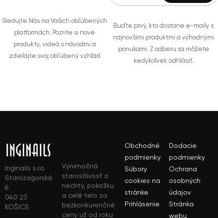
Sledujte Nás na Vašich obľúbených
Buďte prvý, kto dostane e-maily s
platformách. Pozrite si nové
najnovšími produktmi a výhodnými
produkty, videá s návodmi a
ponukami. Z odberu sa môžete
zdieľajte svoj obľúbený vzhľad
kedykoľvek odhlásiť.
Obchodné
Dodacie
podmienky
podmienky
Výnimočná
Inginails s.r.o.
Súbory
Ochrana
starostlivosť o
Starozagorská
cookies na
osobných
nechty, pokožku
6
stránke
údajov
a celé telo za
040 23
Prihlásenie
Stránka
bezkonkurenčné
KOŠICE
ceny už od roku
webu