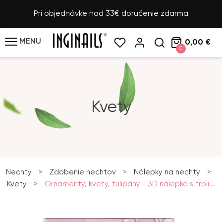
Pri objednávke nad 33€ doručenie zdarma
MENU
0,00 €
0
Kvety
Nechty
>
Zdobenie nechtov
>
Nálepky na nechty
>
Kvety
>
Ornamenty, kvety, tulipány - 3D nálepka s trbli...