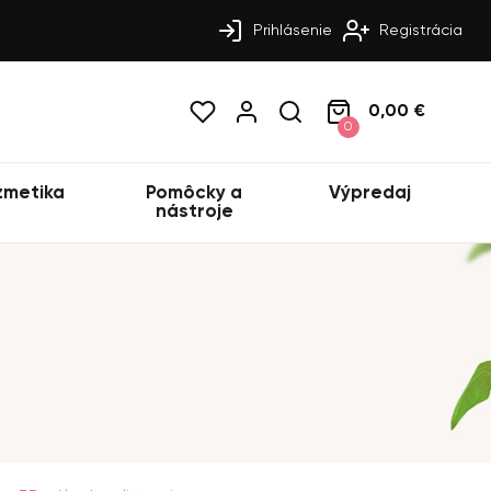
Prihlásenie
Registrácia
0,00 €
0
zmetika
Pomôcky a
Výpredaj
nástroje