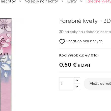
 nechtov
>
Nálepky na nechty
>
Kvety
>
Farebné kvety 
Farebné kvety - 3D 
3D nálepky na zdobenie nechtov
Pridať do obľúbených
Kód výrobku: 47.01a
0,50 €
s DPH
expand_less
Vložiť do koš
expand_more