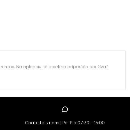
echtov. Na aplikáciu nálepiek sa odporúča používať
Chatujte s nami | Po-Pia 07:30 - 16:00