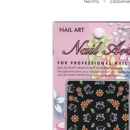
Nechty
>
Zdobenie