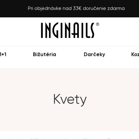
Pri objednávke nad 33€ doručenie zdarma
1+1
Bižutéria
Darčeky
Ko
Kvety