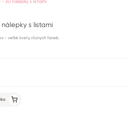
- 3D nálepky s listami
nálepky s listami
 - veľké kvety rôznych farieb.
íka