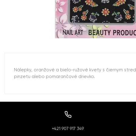
Nálepky, oranžové a bielo-ružové kvety s čiernym stre
pinzetu alebo pomarančové drievko.
+421 907 917 349