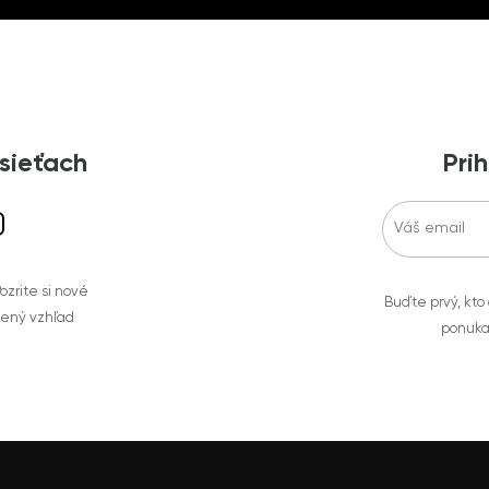
 sieťach
Prih
zrite si nové
Buďte prvý, kto
bený vzhľad
ponuka