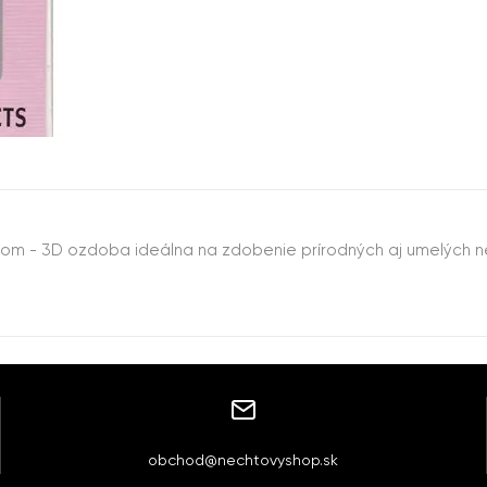
dom - 3D ozdoba ideálna na zdobenie prírodných aj umelých n
obchod@nechtovyshop.sk