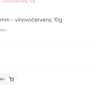
 - vínovočervený, 10g
 1mm - vínovočervený, 10g
ášku.
íka