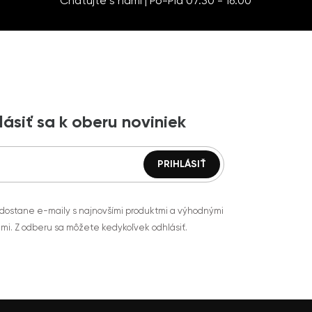
Chatujte s nami | Po-Pia 07:30 - 16:00
lásiť sa k oberu noviniek
 dostane e-maily s najnovšími produktmi a výhodnými
mi. Z odberu sa môžete kedykoľvek odhlásiť.