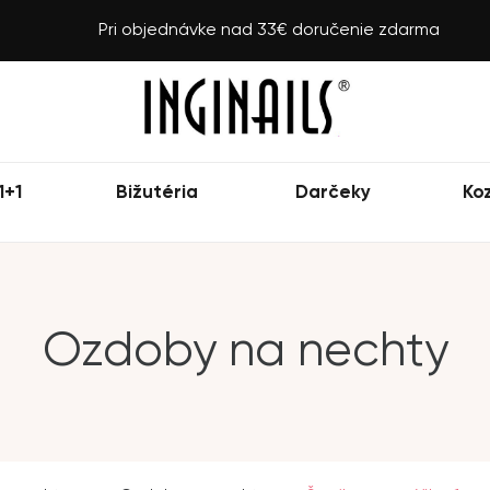
Pri objednávke nad 33€ doručenie zdarma
1+1
Bižutéria
Darčeky
Ko
Ozdoby na nechty