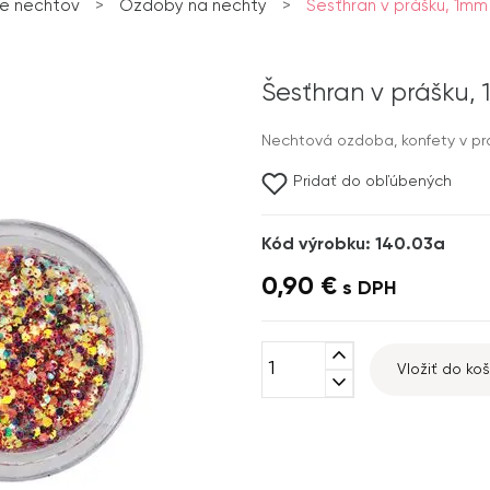
e nechtov
>
Ozdoby na nechty
>
Šesťhran v prášku, 1mm
Šesťhran v prášku,
Nechtová ozdoba, konfety v pr
Pridať do obľúbených
Kód výrobku: 140.03a
0,90 €
s DPH
expand_less
Vložiť do koš
expand_more