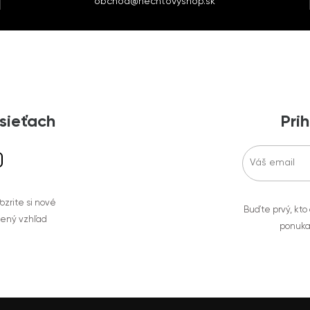
obchod@nechtovyshop.sk
 sieťach
Prih
zrite si nové
Buďte prvý, kto
bený vzhľad
ponuka