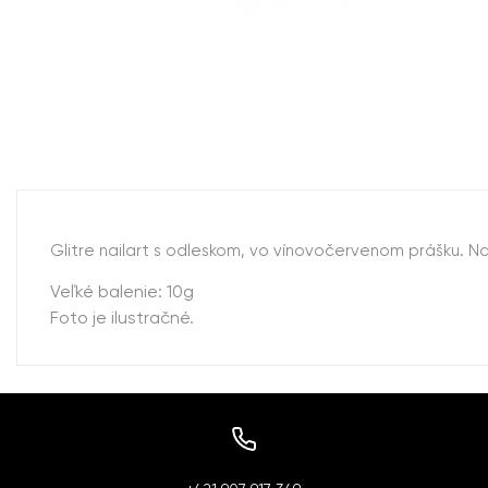
Glitre nailart s odleskom, vo vínovočervenom prášku. N
Veľké balenie: 10g
Foto je ilustračné.