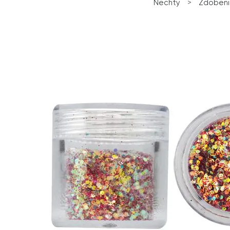
Nechty
>
Zdobeni