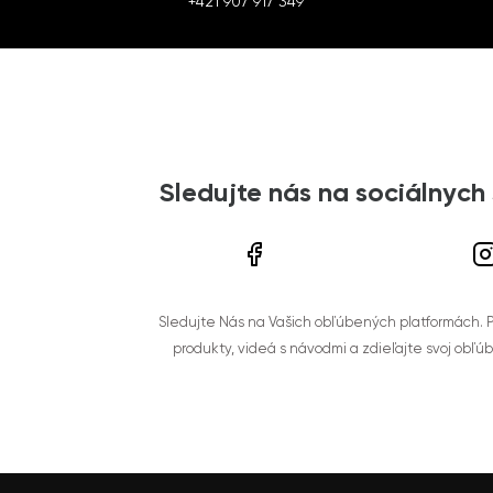
+421 907 917 349
Sledujte nás na sociálnych
Sledujte Nás na Vašich obľúbených platformách. Po
produkty, videá s návodmi a zdieľajte svoj obľú