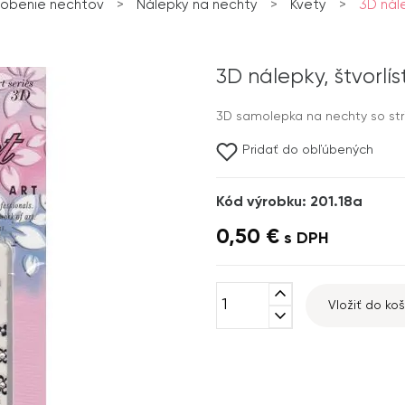
obenie nechtov
>
Nálepky na nechty
>
Kvety
>
3D nále
3D nálepky, štvorlís
3D samolepka na nechty so stri
Pridať do obľúbených
Kód výrobku: 201.18a
0,50 €
s DPH
expand_less
Vložiť do koš
expand_more