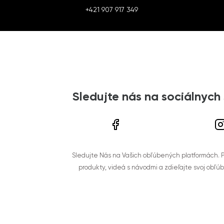
+421 907 917 349
Sledujte nás na sociálnych
Sledujte Nás na Vašich obľúbených platformách. Po
produkty, videá s návodmi a zdieľajte svoj obľú