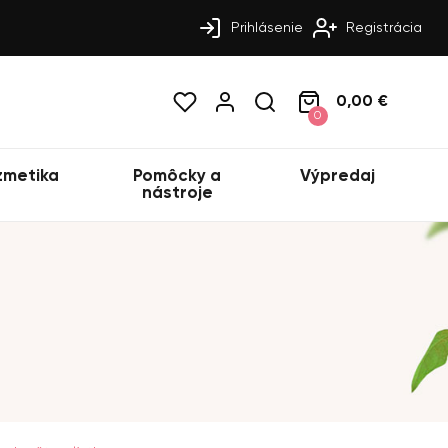
Prihlásenie
Registrácia
0,00 €
0
zmetika
Pomôcky a
Výpredaj
nástroje