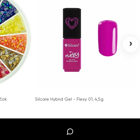
›
ečok
Silcare Hybrid Gel - Flexy 01, 4,5g