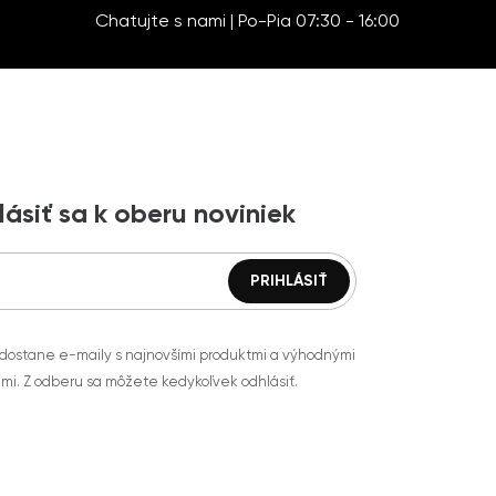
Chatujte s nami | Po-Pia 07:30 - 16:00
lásiť sa k oberu noviniek
 dostane e-maily s najnovšími produktmi a výhodnými
mi. Z odberu sa môžete kedykoľvek odhlásiť.