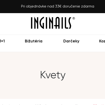
Pri objednávke nad 33€ doručenie zdarma
1+1
Bižutéria
Darčeky
Ko
Kvety