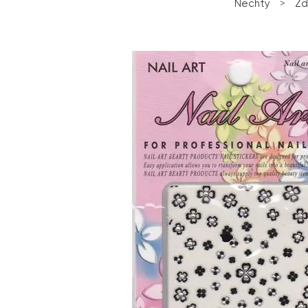
Nechty
>
Zd