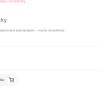
pky, štvorlístky
tky
ebornými kamienkami - motív štvorlístka.
íka