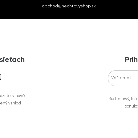
obchod@nechtovyshop.sk
 sieťach
Prih
zrite si nové
Buďte prvý, kto
bený vzhľad
ponuka